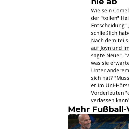
nie ab
Wie sein Comeb
der "tollen" He
Entscheidung" 
schließlich hab
Nach dem teil
auf Joyn und im
sagte Neuer, "w
was sie erwarte
Unter anderem 
sich hat? "Müss
er im Uni-Hörs
Vorderleuten "e
verlassen kann"
Mehr Fußball-