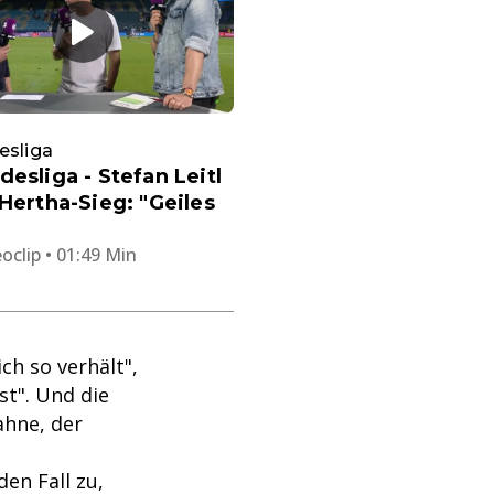
esliga
desliga - Stefan Leitl
 Hertha-Sieg: "Geiles
oclip • 01:49 Min
ch so verhält",
st". Und die
ahne, der
en Fall zu,