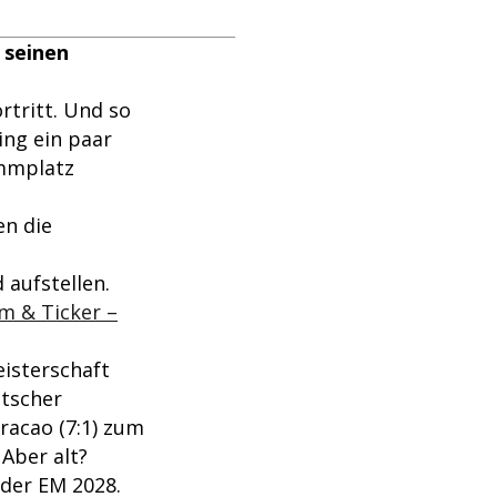
 seinen
tritt. Und so
ing ein paar
ammplatz
en die
 aufstellen.
m & Ticker –
eisterschaft
utscher
uracao (7:1) zum
 Aber alt?
 der EM 2028.