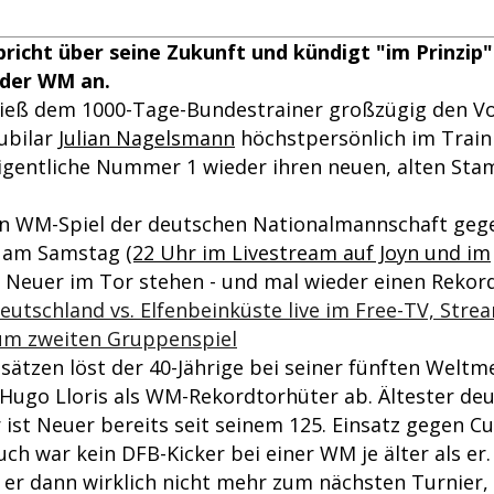
richt über seine Zukunft und kündigt "im Prinzip"
 der WM an.
ieß dem 1000-Tage-Bundestrainer großzügig den Vor
Jubilar
Julian Nagelsmann
höchstpersönlich im Train
 eigentliche Nummer 1 wieder ihren neuen, alten St
n WM-Spiel der deutschen Nationalmannschaft geg
am Samstag
(22 Uhr im Livestream auf Joyn und im
 Neuer im Tor stehen - und mal wieder einen Rekord
utschland vs. Elfenbeinküste live im Free-TV, Strea
zum zweiten Gruppenspiel
sätzen löst der 40-Jährige bei seiner fünften Weltm
Hugo Lloris als WM-Rekordtorhüter ab. Ältester de
 ist Neuer bereits seit seinem 125. Einsatz gegen C
uch war kein DFB-Kicker bei einer WM je älter als er.
l er dann wirklich nicht mehr zum nächsten Turnier,