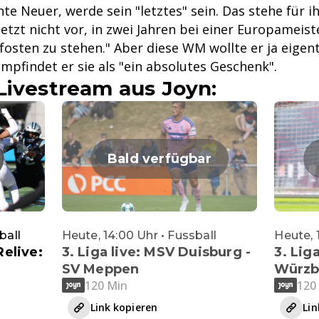
e Neuer, werde sein "letztes" sein. Das stehe für ih
 jetzt nicht vor, in zwei Jahren bei einer Europameis
osten zu stehen." Aber diese WM wollte er ja eigent
 empfindet er sie als "ein absolutes Geschenk".
Livestream aus Joyn:
Bald verfügbar
ball
Heute, 14:00 Uhr • Fussball
Heute, 
elive:
3. Liga live: MSV Duisburg -
3. Liga
SV Meppen
Würzb
120 Min
120
Link kopieren
Lin