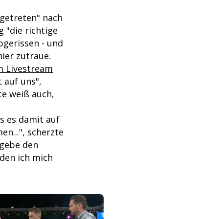
getreten" nach
 "die richtige
bgerissen - und
nier zutraue.
m Livestream
 auf uns",
te weiß auch,
s es damit auf
n...", scherzte
 gebe den
 den ich mich