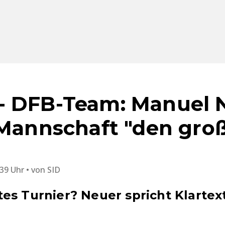
- DFB-Team: Manuel 
 Mannschaft "den gro
:39 Uhr
von
SID
es Turnier? Neuer spricht Klartex