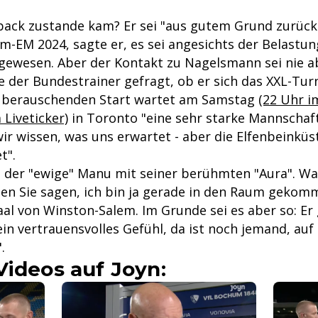
ack zustande kam? Er sei "aus gutem Grund zurück
im-EM 2024, sagte er, es sei angesichts der Belastung
gewesen. Aber der Kontakt zu Nagelsmann sei nie a
e der Bundestrainer gefragt, ob er sich das XXL-Tur
s berauschenden Start wartet am Samstag
(22 Uhr i
 Liveticker)
in Toronto "eine sehr starke Mannschaft
ir wissen, was uns erwartet - aber die Elfenbeinküs
t".
der "ewige" Manu mit seiner berühmten "Aura". Wa
en Sie sagen, ich bin ja gerade in den Raum gekomme
aal von Winston-Salem. Im Grunde sei es aber so: Er
in vertrauensvolles Gefühl, da ist noch jemand, auf
.
Videos auf Joyn: