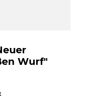
Neuer
ßen Wurf"
t