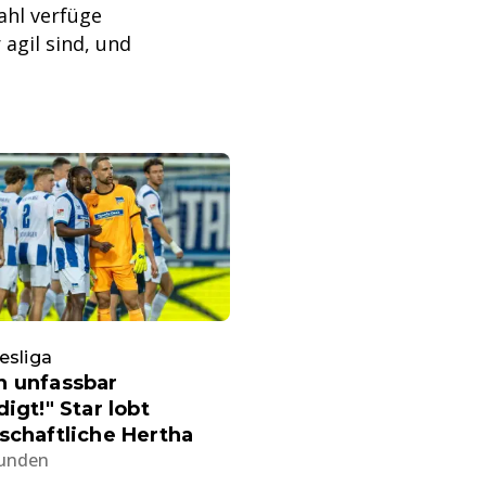
ahl verfüge
agil sind, und
esliga
n unfassbar
digt!" Star lobt
schaftliche Hertha
tunden