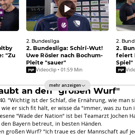
2. Bundesliga
2. Bund
oltby
2. Bundesliga: Schiri-Wut!
2. Bun
e: "Zu
Uwe Rösler nach Bochum-
feiert
Pleite "sauer"
Spiel"
Videoclip • 01:59 Min
Vide
mehr anzeigen
aubt an den "großen Wurf"
0. "Wichtig ist der Schlaf, die Ernährung, wie man si
 wie er sich fit hält, er wisse da "immer, was zu tun i
nesene "Wade der Nation" ist bei Teamarzt Jochen H
 den Bayern betreut, in besten Händen.
en großen Wurf? "Ich traue es der Mannschaft auf jed