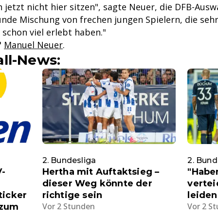
 jetzt nicht hier sitzen", sagte Neuer, die DFB-Ausw
nde Mischung von frechen jungen Spielern, die sehr 
 schon viel erlebt haben."
"
Manuel Neuer
.
ll-News:
2. Bundesliga
2. Bund
V-
Hertha mit Auftaktsieg –
"Habe
dieser Weg könnte der
vertei
ticker
richtige sein
leiden
Vor 2 Stunden
Vor 2 S
 zum