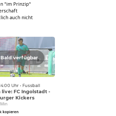
n "im Prinzip"
terschaft
lich auch nicht
Bald verfügbar
14:00 Uhr • Fussball
 live: FC Ingolstadt -
urger Kickers
 Min
k kopieren