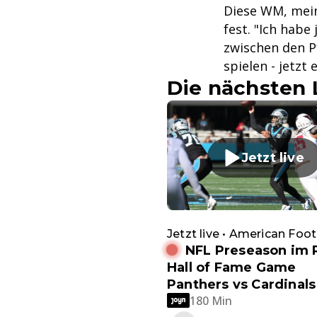
Diese WM, meint
fest. "Ich habe
zwischen den Pf
spielen - jetzt
Die nächsten 
Jetzt live
Jetzt live • American Foot
NFL Preseason im R
Hall of Fame Game
Panthers vs Cardinals
180 Min