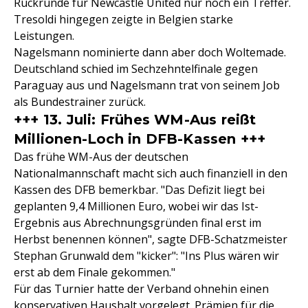
Rückrunde für Newcastle United nur noch ein Treffer.
Tresoldi hingegen zeigte in Belgien starke
Leistungen.
Nagelsmann nominierte dann aber doch Woltemade.
Deutschland schied im Sechzehntelfinale gegen
Paraguay aus und Nagelsmann trat von seinem Job
als Bundestrainer zurück.
+++ 13. Juli: Frühes WM-Aus reißt
Millionen-Loch in DFB-Kassen +++
Das frühe WM-Aus der deutschen
Nationalmannschaft macht sich auch finanziell in den
Kassen des DFB bemerkbar. "Das Defizit liegt bei
geplanten 9,4 Millionen Euro, wobei wir das Ist-
Ergebnis aus Abrechnungsgründen final erst im
Herbst benennen können", sagte DFB-Schatzmeister
Stephan Grunwald dem "kicker": "Ins Plus wären wir
erst ab dem Finale gekommen."
Für das Turnier hatte der Verband ohnehin einen
konservativen Haushalt vorgelegt. Prämien für die