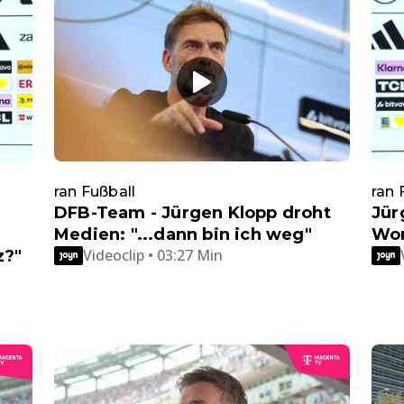
ran Fußball
ran 
DFB-Team - Jürgen Klopp droht
Jür
Medien: "...dann bin ich weg"
Wor
Videoclip • 03:27 Min
z?"