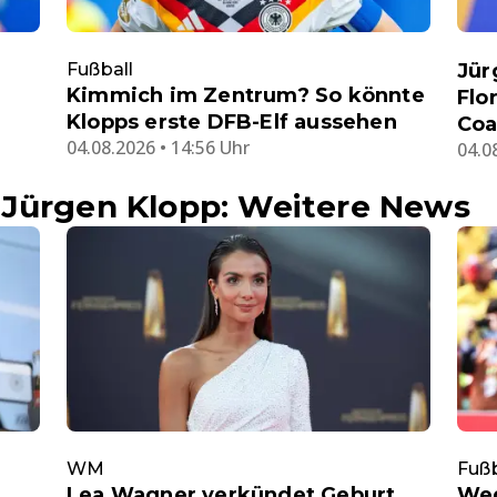
Fußball
Jür
Kimmich im Zentrum? So könnte
Flo
Klopps erste DFB-Elf aussehen
Coa
04.08.2026 • 14:56 Uhr
04.0
 Jürgen Klopp: Weitere News
WM
Fußb
Lea Wagner verkündet Geburt
Weg