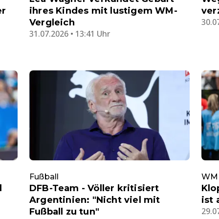
er
ihres Kindes mit lustigem WM-
ver
30.0
Vergleich
31.07.2026 • 13:41 Uhr
Fußball
WM
d
DFB-Team - Völler kritisiert
Klo
Argentinien: "Nicht viel mit
ist
29.0
Fußball zu tun"