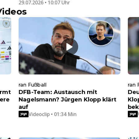
29.07.2026 • 10:07 Uhr
Videos
ran Fußball
ran 
ärmt
DFB-Team: Austausch mit
Deu
sere
Nagelsmann? Jürgen Klopp klärt
Klo
auf
bek
Videoclip • 01:34 Min