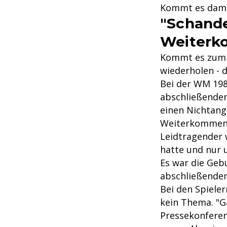
Kommt es damit
"Schande
Weiterk
Kommt es zum b
wiederholen - 
Bei der WM 19
abschließenden
einen Nichtangr
Weiterkommen 
Leidtragender w
hatte und nur 
Es war die Geb
abschließenden
Bei den Spieler
kein Thema. "G
Pressekonferen