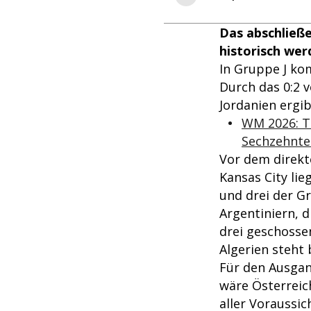
Das abschließ
historisch wer
In Gruppe J ko
Durch das 0:2 
Jordanien ergi
WM 2026: Ta
Sechzehntel
Vor dem direkt
Kansas City lie
und drei der G
Argentiniern, d
drei geschosse
Algerien steht b
Für den Ausgan
wäre Österreich
aller Voraussic