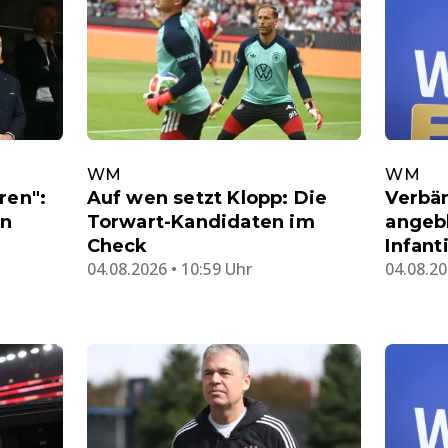
WM
WM
ren":
Auf wen setzt Klopp: Die
Verbä
en
Torwart-Kandidaten im
angeb
Check
Infant
04.08.2026 • 10:59 Uhr
04.08.20