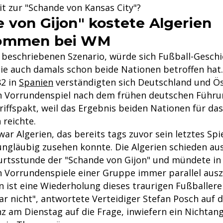
 zur "Schande von Kansas City"?
 von Gijon" kostete Algerien
ommen bei WM
eschriebenen Szenario, würde sich Fußball-Geschi
die auch damals schon beide Nationen betroffen hat.
82 in
Spanien
verständigten sich Deutschland und Ös
 Vorrundenspiel nach dem frühen deutschen Führun
iffspakt, weil das Ergebnis beiden Nationen für das
reichte.
ar Algerien, das bereits tags zuvor sein letztes Spie
ungläubig zusehen konnte. Die Algerien schieden aus
urtsstunde der "Schande von Gijon" und mündete in d
 Vorrundenspiele einer Gruppe immer parallel ausz
n ist eine Wiederholung dieses traurigen Fußballere
ar nicht", antwortete Verteidiger Stefan Posch auf 
z am Dienstag auf die Frage, inwiefern ein Nichtang