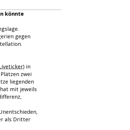
en könnte
ngslage.
gerien gegen
ellation.
Liveticker
) in
 Plätzen zwei
tze liegenden
hat mit jeweils
ifferenz,
 Unentschieden,
r als Dritter