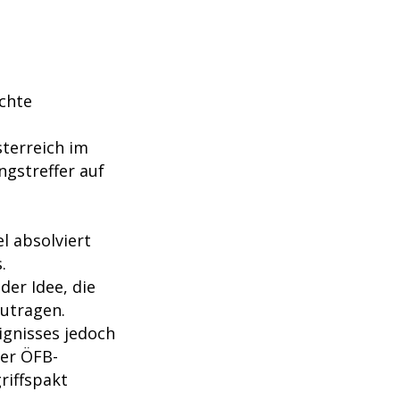
chte
terreich im
gstreffer auf
l absolviert
.
er Idee, die
utragen.
ignisses jedoch
der ÖFB-
riffspakt