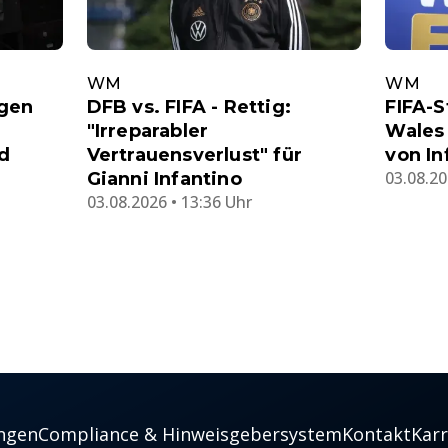
WM
WM
igen
DFB vs. FIFA - Rettig:
FIFA-S
"Irreparabler
Wales
d
Vertrauensverlust" für
von In
03.08.20
Gianni Infantino
03.08.2026 • 13:36 Uhr
ngen
Compliance & Hinweisgebersystem
Kontakt
Karr