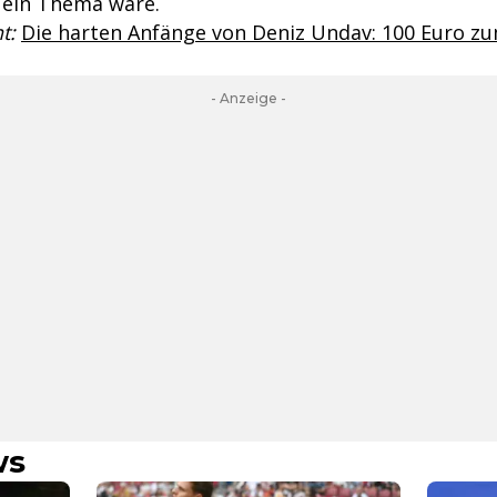
 ein Thema wäre.
t:
Die harten Anfänge von Deniz Undav: 100 Euro zu
- Anzeige -
ws