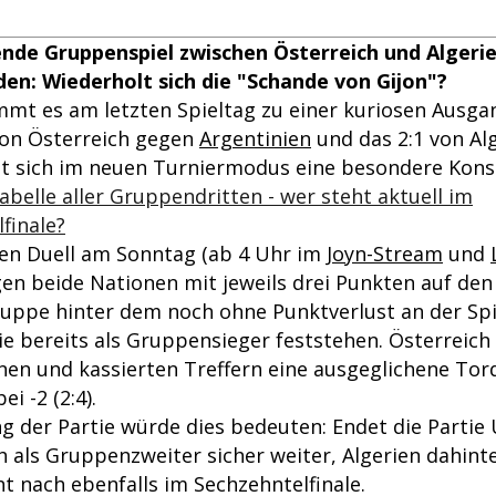
ende Gruppenspiel zwischen Österreich und Algeri
den: Wiederholt sich die "Schande von Gijon"?
mmt es am letzten Spieltag zu einer kuriosen Ausga
von Österreich gegen
Argentinien
und das 2:1 von Al
bt sich im neuen Turniermodus eine besondere Konst
belle aller Gruppendritten - wer steht aktuell im
finale?
en Duell am Sonntag (ab 4 Uhr im
Joyn-Stream
und
gen beide Nationen mit jeweils drei Punkten auf den
ruppe hinter dem noch ohne Punktverlust an der Spi
ie bereits als Gruppensieger feststehen. Österreich 
nen und kassierten Treffern eine ausgeglichene Tord
ei -2 (2:4).
g der Partie würde dies bedeuten: Endet die Partie
 als Gruppenzweiter sicher weiter, Algerien dahinte
ht nach ebenfalls im Sechzehntelfinale.