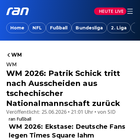
HEUTE LIVE
Home
NFL
Fußball
Bundesliga
2. Liga
T
WM
WM
WM 2026: Patrik Schick tritt
nach Ausscheiden aus
tschechischer
Nationalmannschaft zurück
Veröffentlicht:
25.06.2026 • 21:01 Uhr
von
SID
ran Fußball
WM 2026: Ekstase: Deutsche Fans
legen Times Square lahm