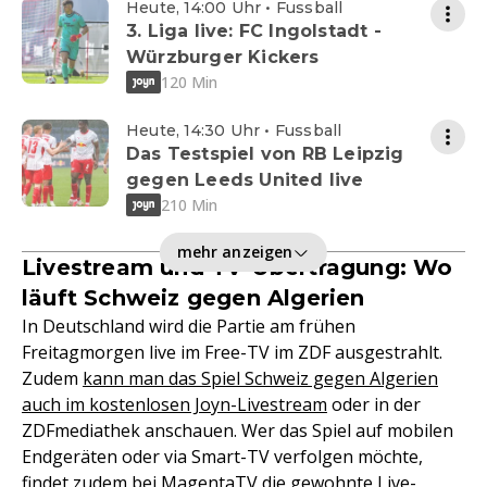
Heute, 14:00 Uhr • Fussball
3. Liga live: FC Ingolstadt -
Würzburger Kickers
120 Min
Heute, 14:30 Uhr • Fussball
Das Testspiel von RB Leipzig
gegen Leeds United live
210 Min
mehr anzeigen
Livestream und TV-Übertragung: Wo
läuft Schweiz gegen Algerien
In Deutschland wird die Partie am frühen
Freitagmorgen live im Free-TV im ZDF ausgestrahlt.
Zudem
kann man das Spiel Schweiz gegen Algerien
auch im kostenlosen Joyn-Livestream
oder in der
ZDFmediathek anschauen. Wer das Spiel auf mobilen
Endgeräten oder via Smart-TV verfolgen möchte,
findet zudem bei MagentaTV die gewohnte Live-