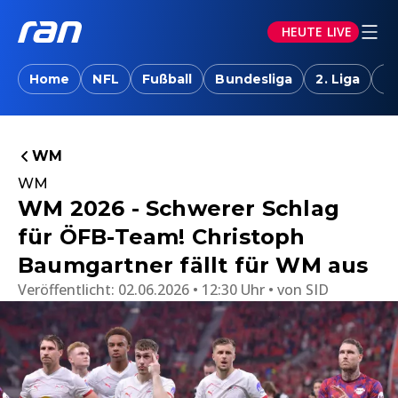
HEUTE LIVE
Home
NFL
Fußball
Bundesliga
2. Liga
T
WM
WM
WM 2026 - Schwerer Schlag
für ÖFB-Team! Christoph
Baumgartner fällt für WM aus
Veröffentlicht:
02.06.2026 • 12:30 Uhr
von
SID