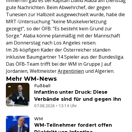
Immerhin gab es bei Kapitän David Alaba am Dienstag
gute Nachrichten. Beim Abwehrchef, der gegen
Tunesien zur Halbzeit ausgewechselt wurde, habe die
MRT-Untersuchung "keine Muskelverletzung
gezeigt", so der ÖFB: "Es besteht kein Grund zur
Sorge." Alaba könne planmäßig mit der Mannschaft
am Donnerstag nach Los Angeles reisen.
Im 26-köpfigen Kader der Österreicher standen
inklusive Baumgartner 14 Spieler aus der Bundesliga.
Das ÖFB-Team trifft bei der WM in Gruppe J auf
Jordanien, Weltmeister
Argentinien
und Algerien.
Mehr WM-News
Fußball
Infantino unter Druck: Diese
Verbände sind für und gegen ihn
07.08.2026 • 13:14 Uhr
WM
WM-Teilnehmer fordert offen