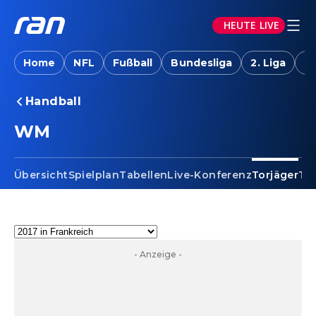
HEUTE LIVE
Home
NFL
Fußball
Bundesliga
2. Liga
T
Handball
WM - Torjäger
WM
Übersicht
Spielplan
Tabellen
Live-Konferenz
Torjäger
Te
- Anzeige -