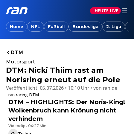
HEUTE LIVE
Home
NFL
Fußball
Bundesliga
2. Liga
T
DTM
Motorsport
DTM: Nicki Thiim rast am
Norisring erneut auf die Pole
Veröffentlicht:
05.07.2026 • 10:10 Uhr
von
ran.de
ran racing DTM
DTM – HIGHLIGHTS: Der Noris-King!
Wolkenbruch kann Krönung nicht
verhindern
Videoclip • 04:27 Min
Teilen