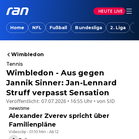
HEUTE LIVE
Home
NFL
Fußball
Bundesliga
2. Liga
T
Wimbledon
Tennis
Wimbledon - Aus gegen
Jannik Sinner: Jan-Lennard
Struff verpasst Sensation
Veröffentlicht:
07.07.2026 • 16:55 Uhr
von
SID
:newstime
Alexander Zverev spricht über
Familienpläne
Videoclip • 01:10 Min • Ab 12