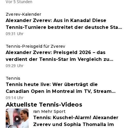
Vor 5 Stunden
Zverev-Kalender
Alexander Zverev: Aus in Kanada! Diese
Tennis-Turniere bestreitet der deutsche Star
09:31 Uhr
noch im Jahr 2026
Tennis-Preisgeld für Zverev
Alexander Zverev: Preisgeld 2026 – das
verdient der Tennis-Star im Vergleich zu
09:29 Uhr
Legende Boris Becker
Tennis
Tennis heute live: Wer überträgt die
Canadian Open in Montreal im TV, Stream
09:14 Uhr
und Liveticker?
Aktuellste Tennis-Videos
ran Mehr Sport
Tennis: Kuschel-Alarm! Alexander
Zverev und Sophia Thomalla im