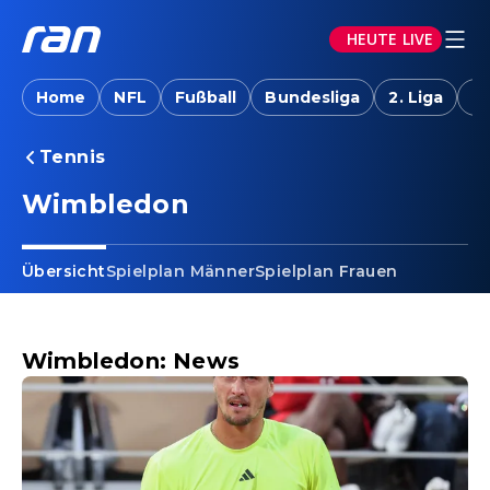
HEUTE LIVE
Home
NFL
Fußball
Bundesliga
2. Liga
T
Tennis
Wimbledon
Übersicht
Spielplan Männer
Spielplan Frauen
Wimbledon: News