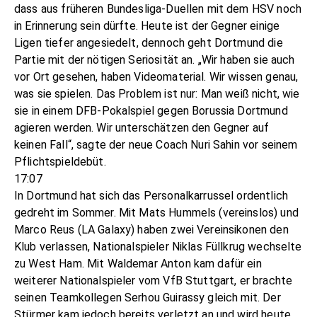
dass aus früheren Bundesliga-Duellen mit dem HSV noch
in Erinnerung sein dürfte. Heute ist der Gegner einige
Ligen tiefer angesiedelt, dennoch geht Dortmund die
Partie mit der nötigen Seriosität an. „Wir haben sie auch
vor Ort gesehen, haben Videomaterial. Wir wissen genau,
was sie spielen. Das Problem ist nur: Man weiß nicht, wie
sie in einem DFB-Pokalspiel gegen Borussia Dortmund
agieren werden. Wir unterschätzen den Gegner auf
keinen Fall“, sagte der neue Coach Nuri Sahin vor seinem
Pflichtspieldebüt.
17:07
In Dortmund hat sich das Personalkarrussel ordentlich
gedreht im Sommer. Mit Mats Hummels (vereinslos) und
Marco Reus (LA Galaxy) haben zwei Vereinsikonen den
Klub verlassen, Nationalspieler Niklas Füllkrug wechselte
zu West Ham. Mit Waldemar Anton kam dafür ein
weiterer Nationalspieler vom VfB Stuttgart, er brachte
seinen Teamkollegen Serhou Guirassy gleich mit. Der
Stürmer kam jedoch bereits verletzt an und wird heute