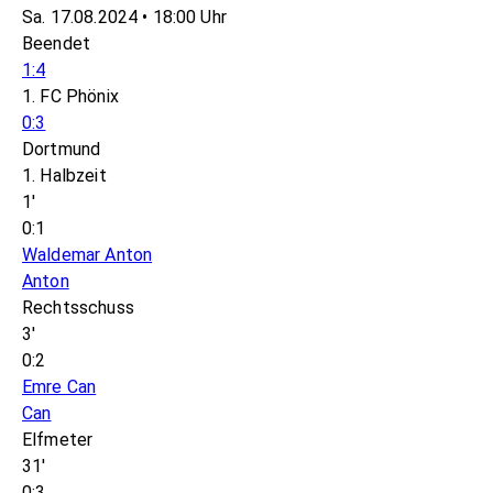
Sa. 17.08.2024 • 18:00 Uhr
Beendet
1:4
1. FC Phönix
0:3
Dortmund
1. Halbzeit
1'
0:1
Waldemar Anton
Anton
Rechtsschuss
3'
0:2
Emre Can
Can
Elfmeter
31'
0:3