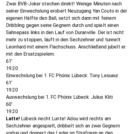
Zwei BVB-Joker stechen direkt! Wenige Minuten nach
seiner Einwechslung erobert Neuzugang Yan Couto in der
eigenen Hälfte den Ball, setzt sich dann mit feinem
Dribbling gegen seine Gegnern durch und spielt einen
Sahnepass links in den Lauf von Duranville. Der ist nicht
mehr zu stoppen, läuft in den Sechzehner und tunnelt
Leonhard mit einem Flachschuss. Anschließend jubelt er
mit den Ersatzspielern.
61'
19:20
Einwechslung bei 1. FC Phönix Lübeck: Tony Lesueur
61'
19:20
Auswechslung bei 1. FC Phönix Lübeck: Julius Kliti
60'
19:20
Latte!
Lübeck riecht Lunte! Adou wird rechts am
Sechzehner angespielt, dribbelt sich an zwei Gegnern
vorbei und donnert das Leder im Strafraum an den