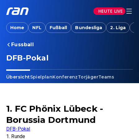
HEUTE LIVE
Home
NFL
Fußball
Bundesliga
2. Liga
T
Fussball
DFB-Pokal
Übersicht
Spielplan
Konferenz
Torjäger
Teams
1. FC Phönix Lübeck -
Borussia Dortmund
DFB-Pokal
1. Runde