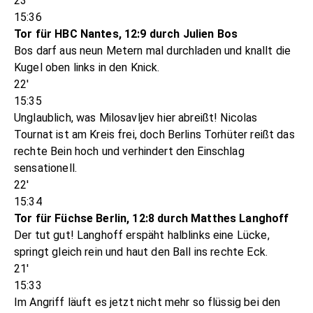
23'
15:36
Tor für HBC Nantes, 12:9 durch Julien Bos
Bos darf aus neun Metern mal durchladen und knallt die
Kugel oben links in den Knick.
22'
15:35
Unglaublich, was Milosavljev hier abreißt! Nicolas
Tournat ist am Kreis frei, doch Berlins Torhüter reißt das
rechte Bein hoch und verhindert den Einschlag
sensationell.
22'
15:34
Tor für Füchse Berlin, 12:8 durch Matthes Langhoff
Der tut gut! Langhoff erspäht halblinks eine Lücke,
springt gleich rein und haut den Ball ins rechte Eck.
21'
15:33
Im Angriff läuft es jetzt nicht mehr so flüssig bei den