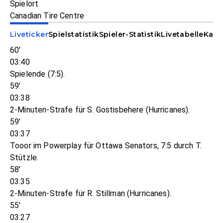
Spielort
Canadian Tire Centre
Liveticker
Spielstatistik
Spieler-Statistik
Livetabelle
Kade
60'
03:40
Spielende (7:5).
59'
03:38
2-Minuten-Strafe für S. Gostisbehere (Hurricanes).
59'
03:37
Tooor im Powerplay für Ottawa Senators, 7:5 durch T.
Stützle.
58'
03:35
2-Minuten-Strafe für R. Stillman (Hurricanes).
55'
03:27