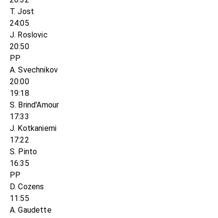
T. Jost
24:05
J. Roslovic
20:50
PP
A. Svechnikov
20:00
19:18
S. Brind'Amour
17:33
J. Kotkaniemi
17:22
S. Pinto
16:35
PP
D. Cozens
11:55
A. Gaudette