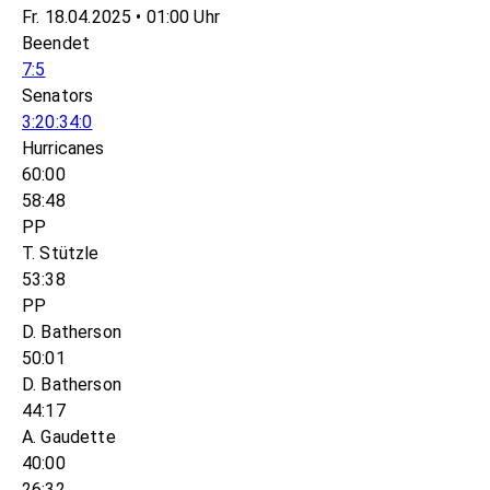
Fr. 18.04.2025 • 01:00 Uhr
Beendet
7:5
Senators
3:2
0:3
4:0
Hurricanes
60:00
58:48
PP
T. Stützle
53:38
PP
D. Batherson
50:01
D. Batherson
44:17
A. Gaudette
40:00
26:32