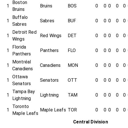
Boston
1
Bruins
BOS
0
0
0
0
0
Bruins
Buffalo
1
Sabres
BUF
0
0
0
0
0
Sabres
Detroit Red
1
Red Wings
DET
0
0
0
0
0
Wings
Florida
1
Panthers
FLO
0
0
0
0
0
Panthers
Montréal
1
Canadiens
MON
0
0
0
0
0
Canadiens
Ottawa
1
Senators
OTT
0
0
0
0
0
Senators
Tampa Bay
1
Lightning
TAM
0
0
0
0
0
Lightning
Toronto
1
Maple Leafs
TOR
0
0
0
0
0
Maple Leafs
Central Division