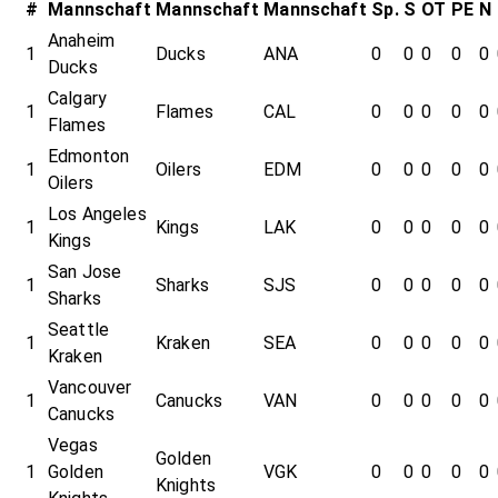
#
Mannschaft
Mannschaft
Mannschaft
Sp.
S
OT
PE
N
Anaheim
1
Ducks
ANA
0
0
0
0
0
Ducks
Calgary
1
Flames
CAL
0
0
0
0
0
Flames
Edmonton
1
Oilers
EDM
0
0
0
0
0
Oilers
Los Angeles
1
Kings
LAK
0
0
0
0
0
Kings
San Jose
1
Sharks
SJS
0
0
0
0
0
Sharks
Seattle
1
Kraken
SEA
0
0
0
0
0
Kraken
Vancouver
1
Canucks
VAN
0
0
0
0
0
Canucks
Vegas
Golden
1
Golden
VGK
0
0
0
0
0
Knights