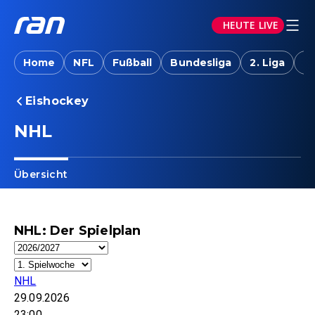
HEUTE LIVE
Home
NFL
Fußball
Bundesliga
2. Liga
T
Eishockey
NHL
Übersicht
NHL: Der Spielplan
NHL
29.09.2026
23:00