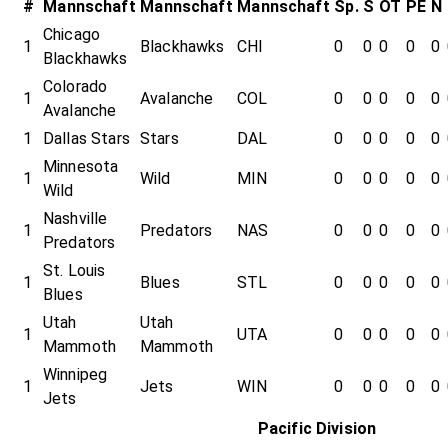
#
Mannschaft
Mannschaft
Mannschaft
Sp.
S
OT
PE
N
Chicago
1
Blackhawks
CHI
0
0
0
0
0
Blackhawks
Colorado
1
Avalanche
COL
0
0
0
0
0
Avalanche
1
Dallas Stars
Stars
DAL
0
0
0
0
0
Minnesota
1
Wild
MIN
0
0
0
0
0
Wild
Nashville
1
Predators
NAS
0
0
0
0
0
Predators
St. Louis
1
Blues
STL
0
0
0
0
0
Blues
Utah
Utah
1
UTA
0
0
0
0
0
Mammoth
Mammoth
Winnipeg
1
Jets
WIN
0
0
0
0
0
Jets
Pacific Division