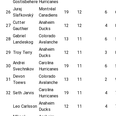
Gostisbehere
Hurricanes
Juraj
Montréal
26
19
12
6
Slafkovský
Canadiens
Cutter
Anaheim
27
12
12
4
Gauthier
Ducks
Gabriel
Colorado
28
13
11
6
Landeskog
Avalanche
Anaheim
29
Troy Terry
12
11
3
Ducks
Andrei
Carolina
30
19
11
6
Svechnikov
Hurricanes
Devon
Colorado
31
13
11
2
Toews
Avalanche
Carolina
32
Seth Jarvis
19
11
4
Hurricanes
Anaheim
Leo Carlsson
12
11
4
Ducks