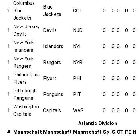
Columbus
Blue
1
Blue
COL
0
0
0
0
0
Jackets
Jackets
New Jersey
1
Devils
NJD
0
0
0
0
0
Devils
New York
1
Islanders
NYI
0
0
0
0
0
Islanders
New York
1
Rangers
NYR
0
0
0
0
0
Rangers
Philadelphia
1
Flyers
PHI
0
0
0
0
0
Flyers
Pittsburgh
1
Penguins
PIT
0
0
0
0
0
Penguins
Washington
1
Capitals
WAS
0
0
0
0
0
Capitals
Atlantic Division
#
Mannschaft
Mannschaft
Mannschaft
Sp.
S
OT
PE
N