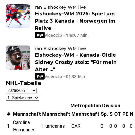
ran Eishockey WM live
Eishockey-WM 2026: Spiel um
Platz 3 Kanada - Norwegen im
Relive
Videoclip • 149:07 Min
ran Eishockey WM live
Eishockey-WM - Kanada-Oldie
Sidney Crosby stolz: "Für mein
Alter …"
Videoclip • 01:38 Min
NHL-Tabelle
Metropolitan Division
#
Mannschaft
Mannschaft
Mannschaft
Sp.
S
OT
PE
N
Carolina
1
Hurricanes
CAR
0
0
0
0
0
Hurricanes