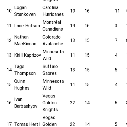
Logan
Carolina
10
19
16
11
Stankoven
Hurricanes
Montréal
11
Lane Hutson
19
16
3
Canadiens
Nathan
Colorado
12
13
15
7
MacKinnon
Avalanche
Minnesota
13
Kirill Kaprizov
11
15
4
Wild
Tage
Buffalo
14
13
15
5
Thompson
Sabres
Quinn
Minnesota
15
11
15
4
Hughes
Wild
Vegas
Ivan
16
Golden
22
14
6
Barbashyov
Knights
Vegas
17
Tomas Hertl
Golden
22
14
5