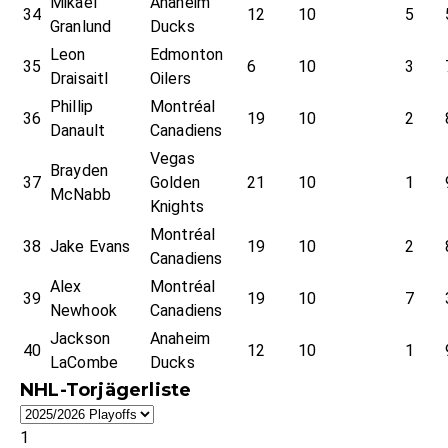
Mikael
Anaheim
34
12
10
5
Granlund
Ducks
Leon
Edmonton
35
6
10
3
Draisaitl
Oilers
Phillip
Montréal
36
19
10
2
Danault
Canadiens
Vegas
Brayden
37
Golden
21
10
1
McNabb
Knights
Montréal
38
Jake Evans
19
10
2
Canadiens
Alex
Montréal
39
19
10
7
Newhook
Canadiens
Jackson
Anaheim
40
12
10
1
LaCombe
Ducks
NHL-Torjägerliste
1