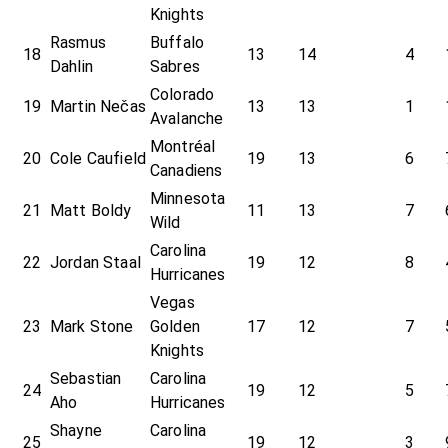
Knights
Rasmus
Buffalo
18
13
14
4
Dahlin
Sabres
Colorado
19
Martin Nečas
13
13
1
Avalanche
Montréal
20
Cole Caufield
19
13
6
Canadiens
Minnesota
21
Matt Boldy
11
13
7
Wild
Carolina
22
Jordan Staal
19
12
8
Hurricanes
Vegas
23
Mark Stone
Golden
17
12
7
Knights
Sebastian
Carolina
24
19
12
5
Aho
Hurricanes
Shayne
Carolina
25
19
12
3