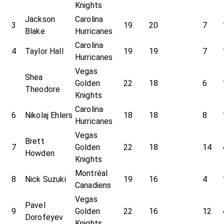
Knights
Jackson
Carolina
3
19
20
7
Blake
Hurricanes
Carolina
4
Taylor Hall
19
19
7
Hurricanes
Vegas
Shea
Golden
22
18
6
Theodore
Knights
Carolina
6
Nikolaj Ehlers
18
18
8
Hurricanes
Vegas
Brett
7
Golden
22
18
14
Howden
Knights
Montréal
8
Nick Suzuki
19
16
4
Canadiens
Vegas
Pavel
9
Golden
22
16
12
Dorofeyev
Knights