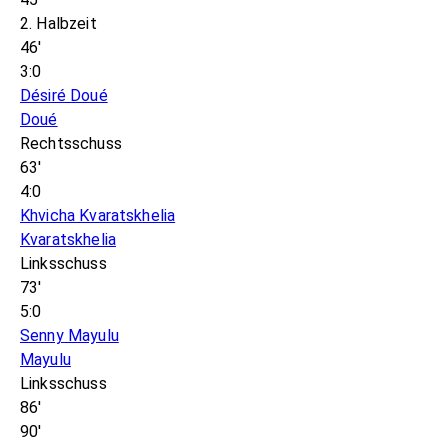
2. Halbzeit
46'
3:0
Désiré Doué
Doué
Rechtsschuss
63'
4:0
Khvicha Kvaratskhelia
Kvaratskhelia
Linksschuss
73'
5:0
Senny Mayulu
Mayulu
Linksschuss
86'
90'