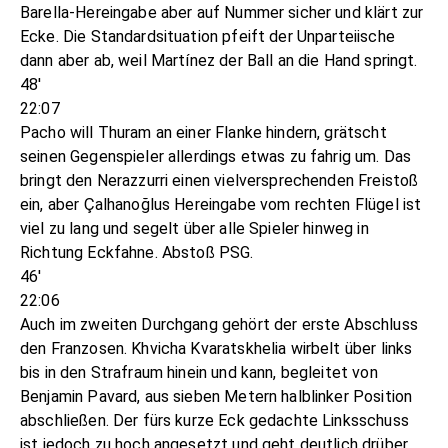
Barella-Hereingabe aber auf Nummer sicher und klärt zur
Ecke. Die Standardsituation pfeift der Unparteiische
dann aber ab, weil Martínez der Ball an die Hand springt.
48'
22:07
Pacho will Thuram an einer Flanke hindern, grätscht
seinen Gegenspieler allerdings etwas zu fahrig um. Das
bringt den Nerazzurri einen vielversprechenden Freistoß
ein, aber Çalhanoğlus Hereingabe vom rechten Flügel ist
viel zu lang und segelt über alle Spieler hinweg in
Richtung Eckfahne. Abstoß PSG.
46'
22:06
Auch im zweiten Durchgang gehört der erste Abschluss
den Franzosen. Khvicha Kvaratskhelia wirbelt über links
bis in den Strafraum hinein und kann, begleitet von
Benjamin Pavard, aus sieben Metern halblinker Position
abschließen. Der fürs kurze Eck gedachte Linksschuss
ist jedoch zu hoch angesetzt und geht deutlich drüber.