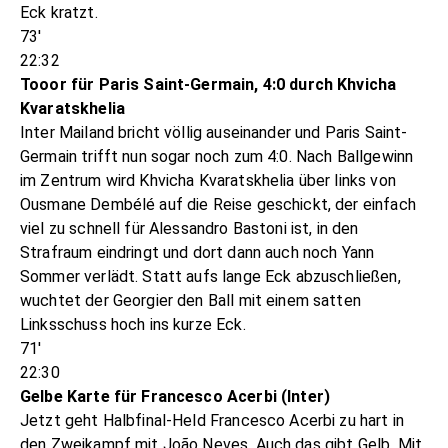
Eck kratzt.
73'
22:32
Tooor für Paris Saint-Germain, 4:0 durch Khvicha
Kvaratskhelia
Inter Mailand bricht völlig auseinander und Paris Saint-
Germain trifft nun sogar noch zum 4:0. Nach Ballgewinn
im Zentrum wird Khvicha Kvaratskhelia über links von
Ousmane Dembélé auf die Reise geschickt, der einfach
viel zu schnell für Alessandro Bastoni ist, in den
Strafraum eindringt und dort dann auch noch Yann
Sommer verlädt. Statt aufs lange Eck abzuschließen,
wuchtet der Georgier den Ball mit einem satten
Linksschuss hoch ins kurze Eck.
71'
22:30
Gelbe Karte für Francesco Acerbi (Inter)
Jetzt geht Halbfinal-Held Francesco Acerbi zu hart in
den Zweikampf mit João Neves. Auch das gibt Gelb. Mit