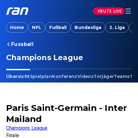
HEUTE LIVE
Home
NFL
Fußball
Bundesliga
2. Liga
T
Fussball
Champions League
Übersicht
Spielplan
Konferenz
Videos
Torjäger
Teams
Tab
Paris Saint-Germain - Inter
Mailand
Champions League
Finale