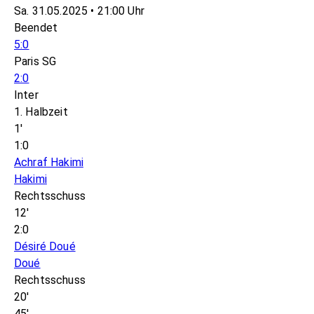
Sa. 31.05.2025 • 21:00 Uhr
Beendet
5:0
Paris SG
2:0
Inter
1. Halbzeit
1'
1:0
Achraf Hakimi
Hakimi
Rechtsschuss
12'
2:0
Désiré Doué
Doué
Rechtsschuss
20'
45'