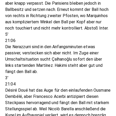
aber knapp verpasst. Die Parisiens bleiben jedoch in
Ballbesitz und setzen nach. Erneut kommt der Ball hoch
von rechts in Richtung zweiter Pfosten, wo Marquinhos
aus kompliziertem Winkel den Ball per Kopf aber nur
noch touchiert und nicht mehr kontrolliert. Abstoß Inter.
5'
21:06
Die Nerazzurri sind in den Anfangsminuten etwas
passiver, verstecken sich aber nicht. Im Zuge einer
Umschaltsituation sucht Çalhanoğlu sofort den über
links startenden Martínez. Hakimi steht aber gut und
fängt den Ball ab.
3'
21:04
Désiré Doué hat das Auge für den einlaufenden Ousmane
Dembélé, aber Francesco Acerbi antizipiert diesen
Steckpass hervorragend und fängt den Ball mit starkem
Stellungsspiel ab. Weil Nicolò Barella anschließend die
Kugel im Aufbauspiel verliert, wird es dennoch brenzlig,