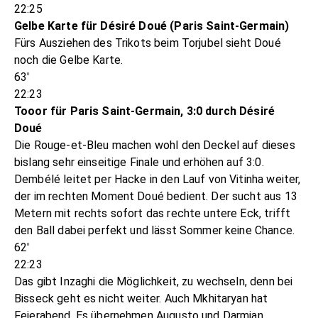
22:25
Gelbe Karte für Désiré Doué (Paris Saint-Germain)
Fürs Ausziehen des Trikots beim Torjubel sieht Doué
noch die Gelbe Karte.
63'
22:23
Tooor für Paris Saint-Germain, 3:0 durch Désiré
Doué
Die Rouge-et-Bleu machen wohl den Deckel auf dieses
bislang sehr einseitige Finale und erhöhen auf 3:0.
Dembélé leitet per Hacke in den Lauf von Vitinha weiter,
der im rechten Moment Doué bedient. Der sucht aus 13
Metern mit rechts sofort das rechte untere Eck, trifft
den Ball dabei perfekt und lässt Sommer keine Chance.
62'
22:23
Das gibt Inzaghi die Möglichkeit, zu wechseln, denn bei
Bisseck geht es nicht weiter. Auch Mkhitaryan hat
Feierabend. Es übernehmen Augusto und Darmian.