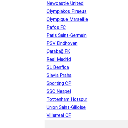
Newcastle United
Olympiakos Piraeus
Olympique Marseille
Pafos FC
Paris Saint-Germain
PSV Eindhoven
Qarabağ FK
Real Madrid
SL Benfica
Slavia Praha
Sporting CP
SSC Neapel
Tottenham Hotspur
Union Saint-Gilloise
Villarreal CF