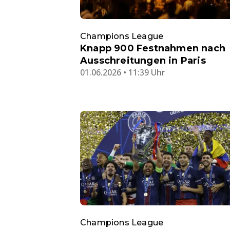
Champions League
Knapp 900 Festnahmen nach
Ausschreitungen in Paris
01.06.2026 • 11:39 Uhr
Champions League