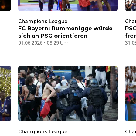
Champions League
Cha
FC Bayern: Rummenigge würde
PSG
sich an PSG orientieren
fre
01.06.2026 • 08:29 Uhr
31.0
Champions League
Cha