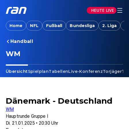
HEUTE LIVE
Home
NFL
Fußball
Bundesliga
2. Liga
T
Handball
WM
Übersicht
Spielplan
Tabellen
Live-Konferenz
Torjäger
Te
Dänemark - Deutschland
WM
Hauptrunde Gruppe I
Di. 21.01.2025 • 20:30 Uhr