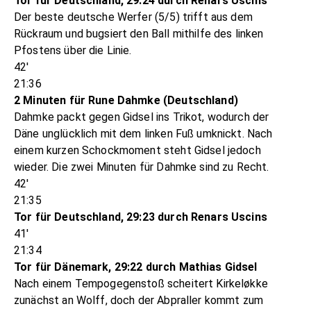
Tor für Deutschland, 29:24 durch Renars Uscins
Der beste deutsche Werfer (5/5) trifft aus dem
Rückraum und bugsiert den Ball mithilfe des linken
Pfostens über die Linie.
42'
21:36
2 Minuten für Rune Dahmke (Deutschland)
Dahmke packt gegen Gidsel ins Trikot, wodurch der
Däne unglücklich mit dem linken Fuß umknickt. Nach
einem kurzen Schockmoment steht Gidsel jedoch
wieder. Die zwei Minuten für Dahmke sind zu Recht.
42'
21:35
Tor für Deutschland, 29:23 durch Renars Uscins
41'
21:34
Tor für Dänemark, 29:22 durch Mathias Gidsel
Nach einem Tempogegenstoß scheitert Kirkeløkke
zunächst an Wolff, doch der Abpraller kommt zum