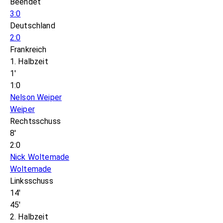
Beendet
3:0
Deutschland
2:0
Frankreich
1. Halbzeit
1'
1:0
Nelson Weiper
Weiper
Rechtsschuss
8'
2:0
Nick Woltemade
Woltemade
Linksschuss
14'
45'
2. Halbzeit