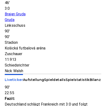
46'
3:0
Brajan Gruda
Gruda
Linksschuss
90'
90'
Stadion
Košická futbalová aréna
Zuschauer
11.913
Schiedsrichter
Nick Walsh
Liveticker
Aufstellung
Spieldetails
Spielstatistik
Bilanz
90'
22:55
Fazit:
Deutschland schlägt Frankreich mit 3:0 und folgt