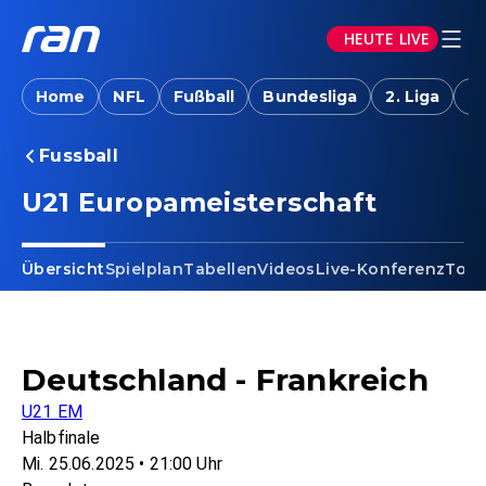
HEUTE LIVE
Home
NFL
Fußball
Bundesliga
2. Liga
T
Fussball
U21 Europameisterschaft
Übersicht
Spielplan
Tabellen
Videos
Live-Konferenz
Torj
Deutschland - Frankreich
U21 EM
Halbfinale
Mi. 25.06.2025 • 21:00 Uhr