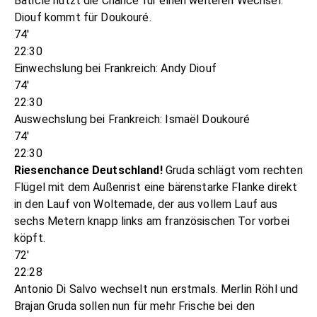
Baticle nutzt die Chance für einen weiteren Wechsel:
Diouf kommt für Doukouré.
74'
22:30
Einwechslung bei Frankreich: Andy Diouf
74'
22:30
Auswechslung bei Frankreich: Ismaël Doukouré
74'
22:30
Riesenchance Deutschland!
Gruda schlägt vom rechten
Flügel mit dem Außenrist eine bärenstarke Flanke direkt
in den Lauf von Woltemade, der aus vollem Lauf aus
sechs Metern knapp links am französischen Tor vorbei
köpft.
72'
22:28
Antonio Di Salvo wechselt nun erstmals. Merlin Röhl und
Brajan Gruda sollen nun für mehr Frische bei den