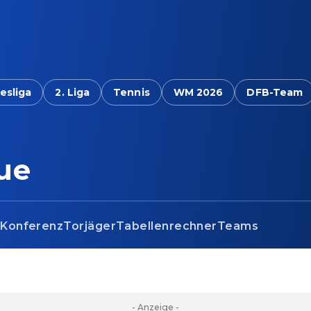
esliga
2. Liga
Tennis
WM 2026
DFB-Team
ue
s
Konferenz
Torjäger
Tabellenrechner
Teams
- Anzeige -