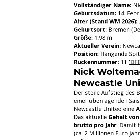
Vollständiger Name:
Ni
Geburtsdatum:
14. Febr
Alter (Stand WM 2026):
Geburtsort:
Bremen (De
Größe:
1,98 m
Aktueller Verein:
Newcas
Position:
Hängende Spitz
Rückennummer:
11 (
DF
Nick Woltemad
Newcastle Un
Der steile Aufstieg de
einer überragenden Sais
Newcastle United eine
A
Das aktuelle
Gehalt von
brutto pro Jahr
. Damit 
(ca. 2 Millionen Euro jäh