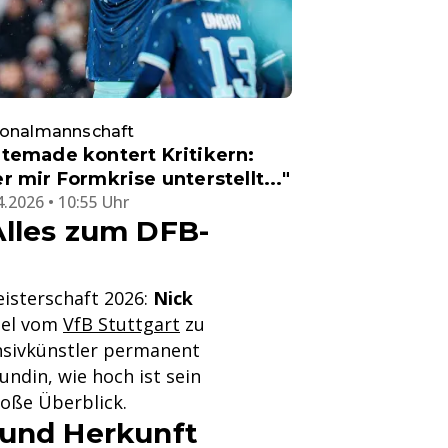
ionalmannschaft
temade kontert Kritikern:
r mir Formkrise unterstellt..."
4.2026 • 10:55 Uhr
Alles zum DFB-
eisterschaft 2026:
Nick
sel vom
VfB Stuttgart
zu
nsivkünstler permanent
undin, wie hoch ist sein
roße Überblick.
 und Herkunft