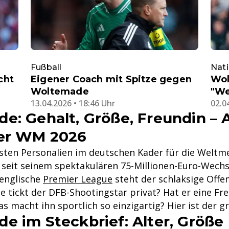
Fußball
Nat
cht
Eigener Coach mit Spitze gegen
Wol
Woltemade
"We
13.04.2026 • 18:46 Uhr
02.0
e: Gehalt, Größe, Freundin – 
der WM 2026
dsten Personalien im deutschen Kader für die Weltm
s seit seinem spektakulären 75-Millionen-Euro-Wech
 englische
Premier League
steht der schlaksige Offe
 tickt der DFB-Shootingstar privat? Hat er eine Fre
s macht ihn sportlich so einzigartig? Hier ist der g
e im Steckbrief: Alter, Größe