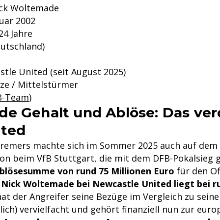
ck Woltemade
uar 2002
24 Jahre
utschland)
tle United (seit August 2025)
e / Mittelstürmer
B-Team
)
e Gehalt und Ablöse: Das verd
ited
s Bremers machte sich im Sommer 2025 auch auf de
on beim VfB Stuttgart, die mit dem DFB-Pokalsieg 
blösesumme von rund 75 Millionen Euro
für den Of
 Nick Woltemade bei Newcastle United liegt bei ru
hat der Angreifer seine Bezüge im Vergleich zu seine
rlich) vervielfacht und gehört finanziell nun zur eur