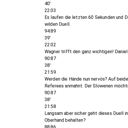
40'
22:03
Es laufen die letzten 60 Sekunden und D
wilden Duell.
94:89
39'
22:02
Wagner trifft den ganz wichtigen! Daniel
90:87
38'
21:59
Werden die Hände nun nervös? Auf beiden
Referees anmahnt. Der Slowenen möchte 
90:87
38'
21:58
Langsam aber sicher geht dieses Duell i
Oberhand behalten?
88:86