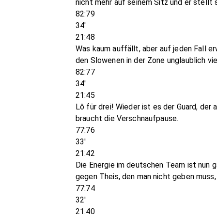
nicht mehr auf seinem Sitz und er stellt
82:79
34'
21:48
Was kaum auffällt, aber auf jeden Fall 
den Slowenen in der Zone unglaublich vie
82:77
34'
21:45
Lô für drei! Wieder ist es der Guard, de
braucht die Verschnaufpause.
77:76
33'
21:42
Die Energie im deutschen Team ist nun ga
gegen Theis, den man nicht geben muss, 
77:74
32'
21:40