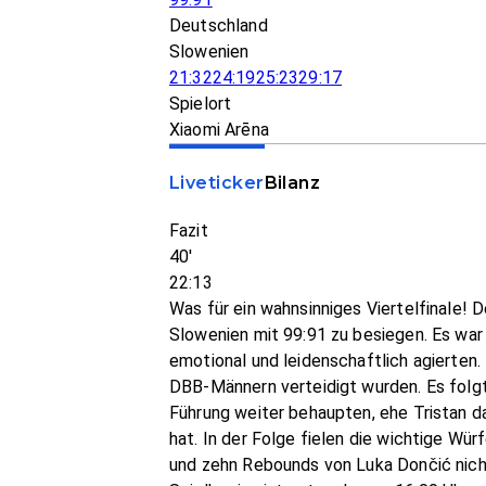
Deutschland
Slowenien
21:32
24:19
25:23
29:17
Spielort
Xiaomi Arēna
Liveticker
Bilanz
Fazit
40'
22:13
Was für ein wahnsinniges Viertelfinale! D
Slowenien mit 99:91 zu besiegen. Es war 
emotional und leidenschaftlich agierten
DBB-Männern verteidigt wurden. Es folg
Führung weiter behaupten, ehe Tristan 
hat. In der Folge fielen die wichtige Wü
und zehn Rebounds von Luka Dončić nich