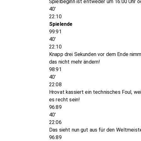
Spielbeginn ist entweder um 16:00 Uhr o
40'
22:10
Spielende
99:91
40'
22:10
Knapp drei Sekunden vor dem Ende nimmt
das nicht mehr ändern!
98:91
40'
22:08
Hrovat kassiert ein technisches Foul, wei
es recht sein!
96:89
40'
22:06
Das sieht nun gut aus für den Weltmeiste
96:89