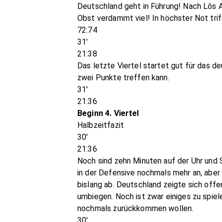
Deutschland geht in Führung! Nach Lôs
Obst verdammt viel! In höchster Not trif
72:74
31'
21:38
Das letzte Viertel startet gut für das d
zwei Punkte treffen kann.
31'
21:36
Beginn 4. Viertel
Halbzeitfazit
30'
21:36
Noch sind zehn Minuten auf der Uhr und
in der Defensive nochmals mehr an, aber 
bislang ab. Deutschland zeigte sich offe
umbiegen. Noch ist zwar einiges zu spiel
nochmals zurückkommen wollen.
30'