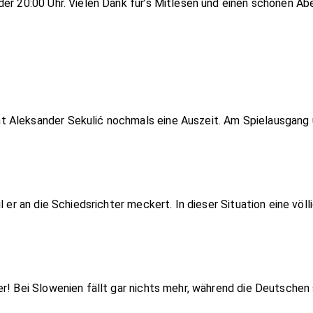
der 20:00 Uhr. Vielen Dank für’s Mitlesen und einen schönen Ab
 Aleksander Sekulić nochmals eine Auszeit. Am Spielausgang 
l er an die Schiedsrichter meckert. In dieser Situation eine völl
r! Bei Slowenien fällt gar nichts mehr, während die Deutschen