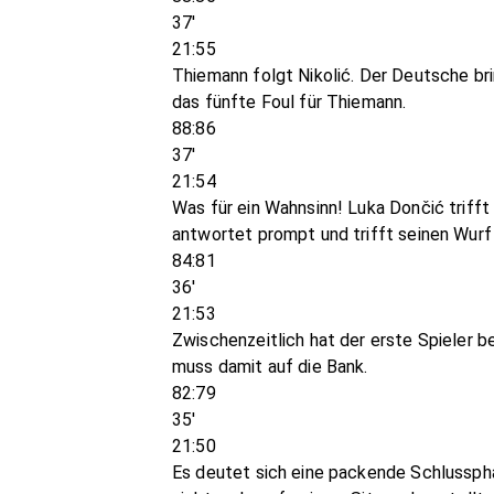
37'
21:55
Thiemann folgt Nikolić. Der Deutsche bri
das fünfte Foul für Thiemann.
88:86
37'
21:54
Was für ein Wahnsinn! Luka Dončić triff
antwortet prompt und trifft seinen Wurf
84:81
36'
21:53
Zwischenzeitlich hat der erste Spieler b
muss damit auf die Bank.
82:79
35'
21:50
Es deutet sich eine packende Schlusspha