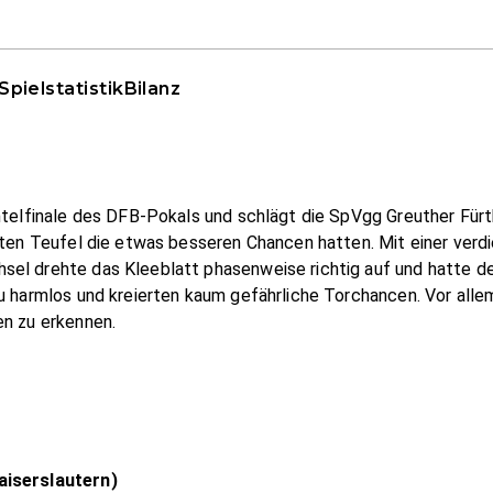
Spielstatistik
Bilanz
htelfinale des DFB-Pokals und schlägt die SpVgg Greuther Fürth
oten Teufel die etwas besseren Chancen hatten. Mit einer verdie
el drehte das Kleeblatt phasenweise richtig auf und hatte de
u harmlos und kreierten kaum gefährliche Torchancen. Vor alle
en zu erkennen.
aiserslautern)