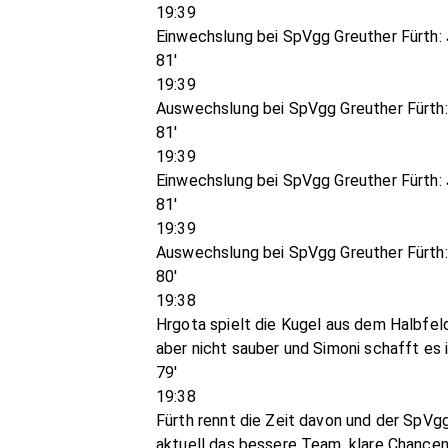
19:39
Einwechslung bei SpVgg Greuther Fürth:
81'
19:39
Auswechslung bei SpVgg Greuther Fürth:
81'
19:39
Einwechslung bei SpVgg Greuther Fürth: 
81'
19:39
Auswechslung bei SpVgg Greuther Fürth:
80'
19:38
Hrgota spielt die Kugel aus dem Halbfel
aber nicht sauber und Simoni schafft es 
79'
19:38
Fürth rennt die Zeit davon und der SpVgg
aktuell das bessere Team, klare Chancen