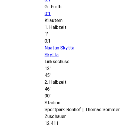
Gr. Fürth
0:1
K'lautern
1. Halbzeit
1'
0:1
Naatan Skyttä
Skyttä
Linksschuss
12'
45'
2. Halbzeit
46'
90'
Stadion
Sportpark Ronhof | Thomas Sommer
Zuschauer
12.411