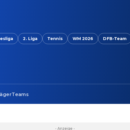
esliga
2. Liga
Tennis
WM 2026
DFB-Team
jäger
Teams
- Anzeige -