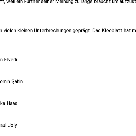
f, weil ein Fürther seiner Meinung zu lange braucht um aufzust
von vielen kleinen Unterbrechungen geprägt. Das Kleeblatt hat 
n Elvedi
Semih Şahin
ika Haas
aul Joly