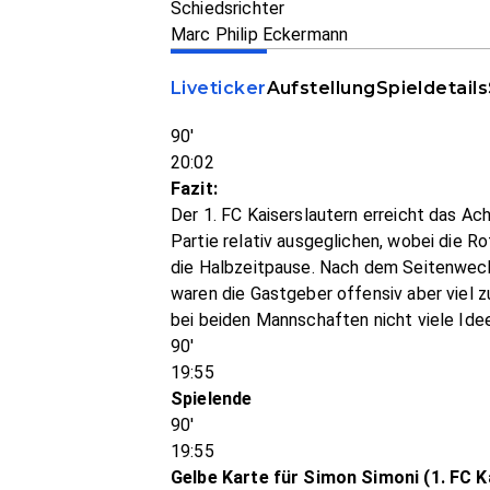
Schiedsrichter
Marc Philip Eckermann
Liveticker
Aufstellung
Spieldetails
90'
20:02
Fazit:
Der 1. FC Kaiserslautern erreicht das Ac
Partie relativ ausgeglichen, wobei die R
die Halbzeitpause. Nach dem Seitenwechs
waren die Gastgeber offensiv aber viel z
bei beiden Mannschaften nicht viele Ide
90'
19:55
Spielende
90'
19:55
Gelbe Karte für Simon Simoni (1. FC K