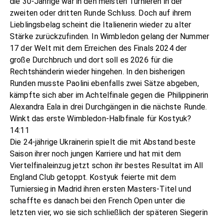
die 30-Jährige war in den meisten Turnieren in der
zweiten oder dritten Runde Schluss. Doch auf ihrem
Lieblingsbelag scheint die Italienerin wieder zu alter
Stärke zurückzufinden. In Wimbledon gelang der Nummer
17 der Welt mit dem Erreichen des Finals 2024 der
große Durchbruch und dort soll es 2026 für die
Rechtshänderin wieder hingehen. In den bisherigen
Runden musste Paolini ebenfalls zwei Sätze abgeben,
kämpfte sich aber im Achtelfinale gegen die Philippinerin
Alexandra Eala in drei Durchgängen in die nächste Runde.
Winkt das erste Wimbledon-Halbfinale für Kostyuk?
14:11
Die 24-jährige Ukrainerin spielt die mit Abstand beste
Saison ihrer noch jungen Karriere und hat mit dem
Viertelfinaleinzug jetzt schon ihr bestes Resultat im All
England Club getoppt. Kostyuk feierte mit dem
Turniersieg in Madrid ihren ersten Masters-Titel und
schaffte es danach bei den French Open unter die
letzten vier, wo sie sich schließlich der späteren Siegerin