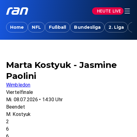
HEUTE LIVE
Home
NFL
Fußball
Bundesliga
2. Liga
T
Marta Kostyuk - Jasmine
Paolini
Wimbledon
Viertelfinale
Mi. 08.07.2026 • 14:30 Uhr
Beendet
M. Kostyuk
2
6
6