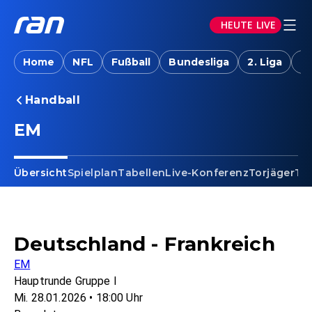
HEUTE LIVE
Home
NFL
Fußball
Bundesliga
2. Liga
T
Handball
EM
Übersicht
Spielplan
Tabellen
Live-Konferenz
Torjäger
Te
Deutschland - Frankreich
EM
Hauptrunde Gruppe I
Mi. 28.01.2026 • 18:00 Uhr