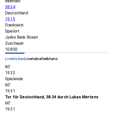
Beendet
38:34
Deutschland
19:15
Frankreich
Spielort
Jyske Bank Boxen
Zuschauer
10.850
Liveticker
Livetabelle
Bilanz
60'
19:32
Spielende
60'
19:31
Tor für Deutschland, 38:34 durch Lukas Mertens
60'
19:31