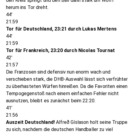
den Kreis springt und den Ball dann stark um Wolff
herum ins Tor dreht.
44'
21:59
Tor für Deutschland, 23:21 durch Lukas Mertens
44'
21:59
Tor für Frankreich, 23:20 durch Nicolas Tournat
42'
21:57
Die Franzosen sind defensiv nun enorm wach und
verschieben stark, die DHB-Auswahl lässt sich verfrühter
zu überhasteten Würfen hinreißen. Da die Favoriten einen
Tempogegenstoß nach einem einfachen Fehler nicht
ausnutzen, bleibt es zunächst beim 22:20.
41'
21:56
Auszeit Deutschland!
Alfreð Gíslason holt seine Truppe
zu sich, nachdem die deutschen Handballer zu viel