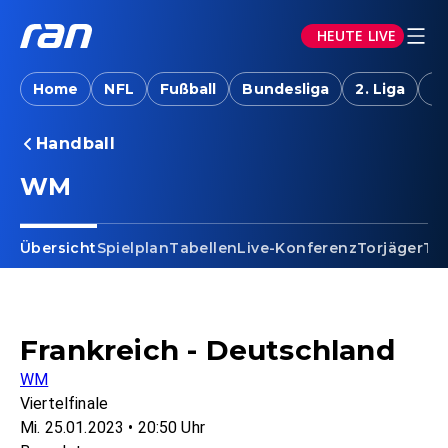
HEUTE LIVE
Home
NFL
Fußball
Bundesliga
2. Liga
T
Handball
WM
Übersicht
Spielplan
Tabellen
Live-Konferenz
Torjäger
Te
Frankreich - Deutschland
WM
Viertelfinale
Mi. 25.01.2023 • 20:50 Uhr