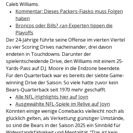
Caleb Williams.
Kommentar: Dieses Packers-Fiasko muss Folgen
haben
Broncos oder Bills?
ran
-Experten tippen die
Playoffs
Der 24-Jährige führte seine Offense im vierten Viertel
zu vier Scoring Drives nacheinander, drei davon
endeten in Touchdowns. Darunter der
spielentscheidende Drive, den Williams mit einem 25-
Yards-Pass auf D.J. Moore in die Endzone beendete.
Für den Quarterback war es bereits der siebte Game-
winning Drive der Saison. So viele hatte zuvor kein
Bears-Quarterback seit 1970 mehr geschafft.
Alle NFL-Highlights hier auf Joyn
Ausgewählte NFL-Spiele im Relive auf Joyn
Könnten einige wenige Comebacks vielleicht noch als
glücklich gelten, als Verkettung günstiger Umstände,
so sind die Bears in der Saison 2025 ein Sinnbild für
Widerstandsfähigkeit und Mentalität. "Das ist kein