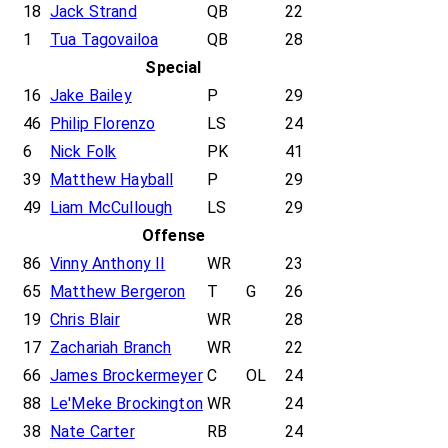
18
Jack Strand
QB
22
1
Tua Tagovailoa
QB
28
Special
16
Jake Bailey
P
29
46
Philip Florenzo
LS
24
6
Nick Folk
PK
41
39
Matthew Hayball
P
29
49
Liam McCullough
LS
29
Offense
86
Vinny Anthony II
WR
23
65
Matthew Bergeron
T
G
26
19
Chris Blair
WR
28
17
Zachariah Branch
WR
22
66
James Brockermeyer
C
OL
24
88
Le'Meke Brockington
WR
24
38
Nate Carter
RB
24