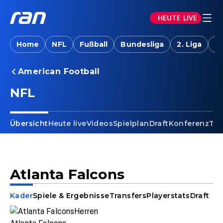
HEUTE LIVE
Home
NFL
Fußball
Bundesliga
2. Liga
T
American Football
NFL
Übersicht
Heute live
Videos
Spielplan
Draft
Konferenz
Tab
Atlanta Falcons
Kader
Spiele & Ergebnisse
Transfers
Playerstats
Draft