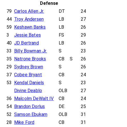
Defense
79
Carlos Allen Jr.
DT
24
44
Troy Andersen
LB
27
59
Keshawn Banks
LB
26
3
Jessie Bates
FS
29
40
JD Bertrand
LB
26
33
Billy Bowman Jr.
S
23
35
Natrone Brooks
CB
S
26
29
Sydney Brown
S
26
37
Cobee Bryant
CB
24
53
Kendal Daniels
S
23
Divine Deablo
OLB
27
36
Malcolm DeWalt IV
CB
24
54
Brandon Dorlus
DE
25
52
Samson Ebukam
OLB
31
28
Mike Ford
CB
31