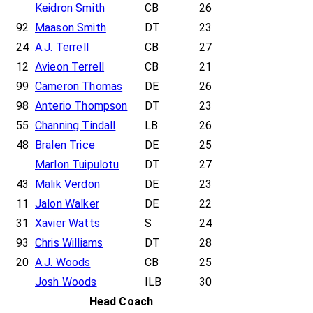
Keidron Smith
CB
26
92
Maason Smith
DT
23
24
A.J. Terrell
CB
27
12
Avieon Terrell
CB
21
99
Cameron Thomas
DE
26
98
Anterio Thompson
DT
23
55
Channing Tindall
LB
26
48
Bralen Trice
DE
25
Marlon Tuipulotu
DT
27
43
Malik Verdon
DE
23
11
Jalon Walker
DE
22
31
Xavier Watts
S
24
93
Chris Williams
DT
28
20
A.J. Woods
CB
25
Josh Woods
ILB
30
Head Coach