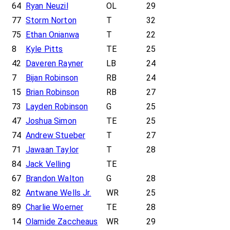
64
Ryan Neuzil
OL
29
77
Storm Norton
T
32
75
Ethan Onianwa
T
22
8
Kyle Pitts
TE
25
42
Daveren Rayner
LB
24
7
Bijan Robinson
RB
24
15
Brian Robinson
RB
27
73
Layden Robinson
G
25
47
Joshua Simon
TE
25
74
Andrew Stueber
T
27
71
Jawaan Taylor
T
28
84
Jack Velling
TE
67
Brandon Walton
G
28
82
Antwane Wells Jr.
WR
25
89
Charlie Woerner
TE
28
14
Olamide Zaccheaus
WR
29