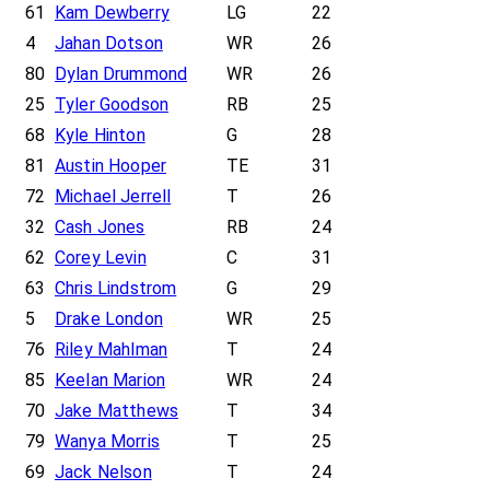
61
Kam Dewberry
LG
22
4
Jahan Dotson
WR
26
80
Dylan Drummond
WR
26
25
Tyler Goodson
RB
25
68
Kyle Hinton
G
28
81
Austin Hooper
TE
31
72
Michael Jerrell
T
26
32
Cash Jones
RB
24
62
Corey Levin
C
31
63
Chris Lindstrom
G
29
5
Drake London
WR
25
76
Riley Mahlman
T
24
85
Keelan Marion
WR
24
70
Jake Matthews
T
34
79
Wanya Morris
T
25
69
Jack Nelson
T
24