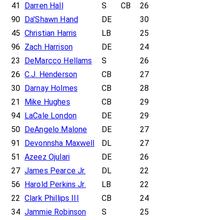
41
Darren Hall
S
CB
26
90
Da'Shawn Hand
DE
30
45
Christian Harris
LB
25
96
Zach Harrison
DE
24
23
DeMarcco Hellams
S
26
26
C.J. Henderson
CB
27
30
Darnay Holmes
CB
28
21
Mike Hughes
CB
29
94
LaCale London
DE
29
50
DeAngelo Malone
DE
27
91
Devonnsha Maxwell
DL
27
51
Azeez Ojulari
DE
26
27
James Pearce Jr.
DL
22
56
Harold Perkins Jr.
LB
22
22
Clark Phillips III
CB
24
34
Jammie Robinson
S
25