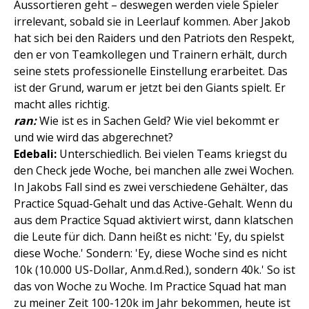
Aussortieren geht – deswegen werden viele Spieler
irrelevant, sobald sie in Leerlauf kommen. Aber Jakob
hat sich bei den Raiders und den Patriots den Respekt,
den er von Teamkollegen und Trainern erhält, durch
seine stets professionelle Einstellung erarbeitet. Das
ist der Grund, warum er jetzt bei den Giants spielt. Er
macht alles richtig.
ran:
Wie ist es in Sachen Geld? Wie viel bekommt er
und wie wird das abgerechnet?
Edebali:
Unterschiedlich. Bei vielen Teams kriegst du
den Check jede Woche, bei manchen alle zwei Wochen.
In Jakobs Fall sind es zwei verschiedene Gehälter, das
Practice Squad-Gehalt und das Active-Gehalt. Wenn du
aus dem Practice Squad aktiviert wirst, dann klatschen
die Leute für dich. Dann heißt es nicht: 'Ey, du spielst
diese Woche.' Sondern: 'Ey, diese Woche sind es nicht
10k (10.000 US-Dollar, Anm.d.Red.), sondern 40k.' So ist
das von Woche zu Woche. Im Practice Squad hat man
zu meiner Zeit 100-120k im Jahr bekommen, heute ist