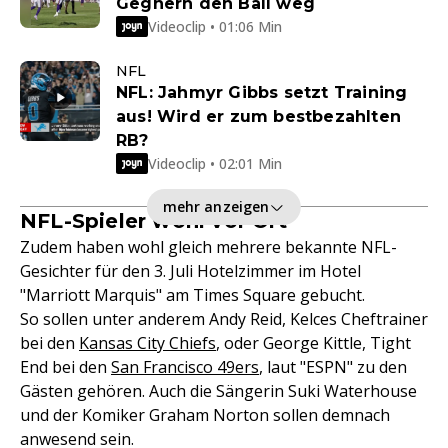
Gegnern den Ball weg
Videoclip • 01:06 Min
NFL
NFL: Jahmyr Gibbs setzt Training
aus! Wird er zum bestbezahlten
RB?
Videoclip • 02:01 Min
mehr anzeigen
NFL-Spieler wohl vor Ort
Zudem haben wohl gleich mehrere bekannte NFL-
Gesichter für den 3. Juli Hotelzimmer im Hotel
"Marriott Marquis" am Times Square gebucht.
So sollen unter anderem Andy Reid, Kelces Cheftrainer
bei den
Kansas City Chiefs
, oder George Kittle, Tight
End bei den
San Francisco 49ers
, laut "ESPN" zu den
Gästen gehören. Auch die Sängerin Suki Waterhouse
und der Komiker Graham Norton sollen demnach
anwesend sein.