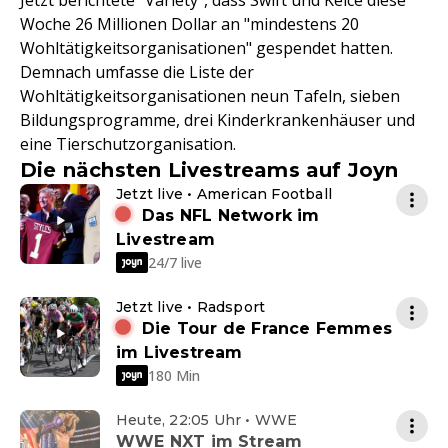
Jetzt berichtete "Variety", dass Swift und Kelce diese
Woche 26 Millionen Dollar an "mindestens 20
Wohltätigkeitsorganisationen" gespendet hatten.
Demnach umfasse die Liste der
Wohltätigkeitsorganisationen neun Tafeln, sieben
Bildungsprogramme, drei Kinderkrankenhäuser und
eine Tierschutzorganisation.
Die nächsten Livestreams auf Joyn
Jetzt live • American Football
Das NFL Network im
Livestream
24/7 live
Jetzt live • Radsport
Die Tour de France Femmes
im Livestream
180 Min
Heute, 22:05 Uhr • WWE
WWE NXT im Stream