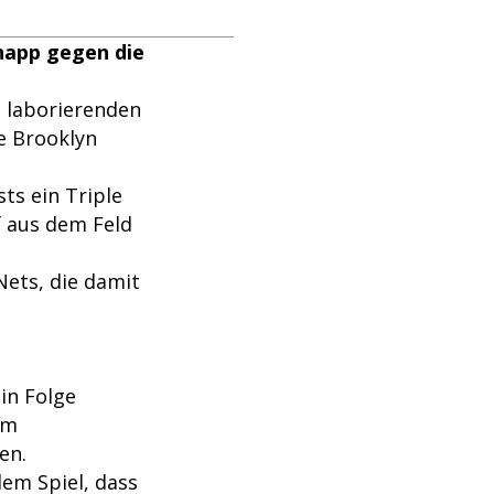
napp gegen die
g laborierenden
e Brooklyn
ts ein Triple
f aus dem Feld
Nets, die damit
 in Folge
am
en.
dem Spiel, dass