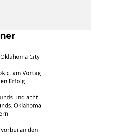
gner
n Oklahoma City
okic, am Vortag
en Erfolg
ounds und acht
ounds. Oklahoma
ern
 vorbei an den