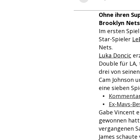
Ohne ihren Su
Brooklyn Nets
Im ersten Spie
Star-Spieler
Le
Nets.
Luka Doncic
erz
Double für LA, 
drei von seine
Cam Johnson un
eine sieben Sp
Kommentar:
Ex-Mavs-Bes
Gabe Vincent er
gewonnen hatte
vergangenen Sa
James schaute v