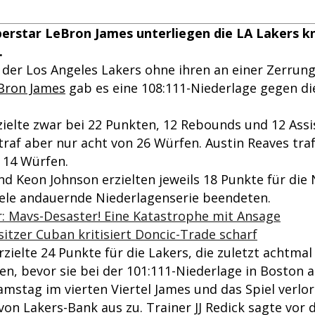
perstar LeBron James unterliegen die LA Lakers k
.
l der Los Angeles Lakers ohne ihren an einer Zerrun
Bron James
gab es eine 108:111-Niederlage gegen di
ielte zwar bei 22 Punkten, 12 Rebounds und 12 Assis
traf aber nur acht von 26 Würfen. Austin Reaves tra
n 14 Würfen.
d Keon Johnson erzielten jeweils 18 Punkte für die 
iele andauernde Niederlagenserie beendeten.
 Mavs-Desaster! Eine Katastrophe mit Ansage
itzer Cuban kritisiert Doncic-Trade scharf
zielte 24 Punkte für die Lakers, die zuletzt achtmal
n, bevor sie bei der 101:111-Niederlage in Boston 
mstag im vierten Viertel James und das Spiel verlor
on Lakers-Bank aus zu. Trainer JJ Redick sagte vor 