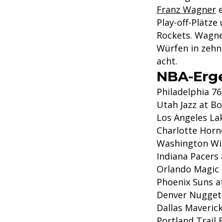
Franz Wagner
e
Play-off-Plätz
Rockets. Wagner
Würfen in zehn 
acht.
NBA-Erge
Philadelphia 7
Utah Jazz at Bo
Los Angeles La
Charlotte Horn
Washington Wiz
Indiana Pacers 
Orlando Magic 
Phoenix Suns a
Denver Nuggets
Dallas Maveric
Portland Trail 