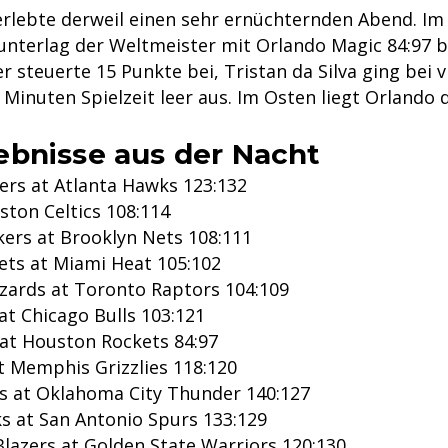
rlebte derweil einen sehr ernüchternden Abend. I
e unterlag der Weltmeister mit Orlando Magic 84:97 
 steuerte 15 Punkte bei, Tristan da Silva ging bei 
Minuten Spielzeit leer aus. Im Osten liegt Orlando
bnisse aus der Nacht
6ers at Atlanta Hawks 123:132
ston Celtics 108:114
kers at Brooklyn Nets 108:111
ets at Miami Heat 105:102
ards at Toronto Raptors 104:109
at Chicago Bulls 103:121
at Houston Rockets 84:97
t Memphis Grizzlies 118:120
 at Oklahoma City Thunder 140:127
ks at San Antonio Spurs 133:129
Blazers at Golden State Warriors 120:130