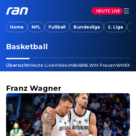
HEUTE LIVE
Home
NFL
Fußball
Bundesliga
2. Liga
T
Basketball - Franz Wagner
Basketball
Übersicht
Heute Live
Videos
NBA
BBL
WM Frauen
WM
EM F
Franz Wagner