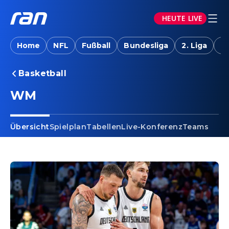
HEUTE LIVE
Home
NFL
Fußball
Bundesliga
2. Liga
T
Basketball
WM
Übersicht
Spielplan
Tabellen
Live-Konferenz
Teams