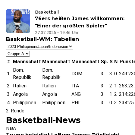
Basketball
76ers heißen James willkommen:
"Einer der größten Spieler"
27.07.2026 • 19:46 Uhr
Basketball-WM: Tabellen
#
Mannschaft
Mannschaft
Mannschaft
Sp.
S
N
Punkt
Dom.
Dom.
1
DOM
3
3
0
249:23
Republik
Republik
2
Italien
Italien
ITA
3
2
1
253:23
3
Angola
Angola
ANG
3
1
2
214:22
4
Philippinen
Philippinen
PHI
3
0
3
234:25
2. Runde
Basketball-News
NBA
Trump beleidigt LeBron James: "Vielleicht