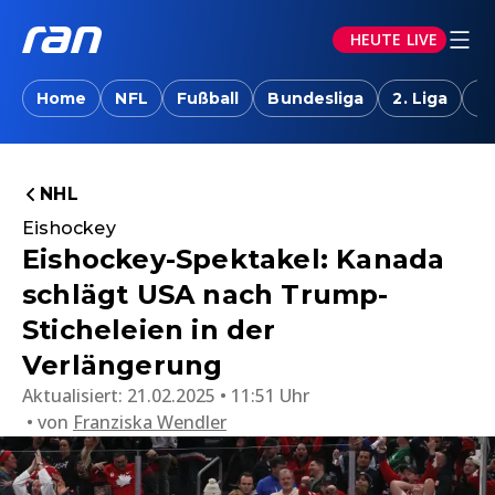
HEUTE LIVE
Home
NFL
Fußball
Bundesliga
2. Liga
T
NHL
Eishockey
Eishockey-Spektakel: Kanada
schlägt USA nach Trump-
Sticheleien in der
Verlängerung
Aktualisiert:
21.02.2025 • 11:51 Uhr
von
Franziska Wendler