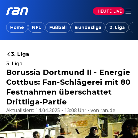
HEUTE LIVE
Home
NFL
Fußball
Bundesliga
2. Liga
T
3. Liga
3. Liga
Borussia Dortmund II - Energie
Cottbus: Fan-Schlägerei mit 80
Festnahmen überschattet
Drittliga-Partie
Aktualisiert:
14.04.2025 • 13:08 Uhr
von
ran.de