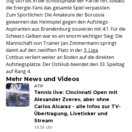
zog sich bis in die Schlussphase der Partie hin, sodass
die Energie-Fans das gesamte Spiel verpassten.
Zum Sportlichen: Die Amateure der Borussia
gewannen das Heimspiel gegen den Aufstiegs-
Aspiranten aus Brandenburg souverän mit 4:1. Für die
Schwarz-Gelben war es ein enorm wichtiger Sieg: Die
Mannschaft von Trainer Jan Zimmermann springt
damit auf den zwölften Platz in der
3. Liga
.
Cottbus verliert weiter an Boden auf die direkten
Aufstiegsplätze. Der Ostklub beendet den 33. Spieltag
auf Rang 4.
Mehr News und Videos
ATP
Tennis live: Cincinnati Open mit
Alexander Zverev, aber ohne
Carlos Alcaraz - alle Infos zur TV-
Übertragung, Liveticker und
Stream
16:56 Uhr