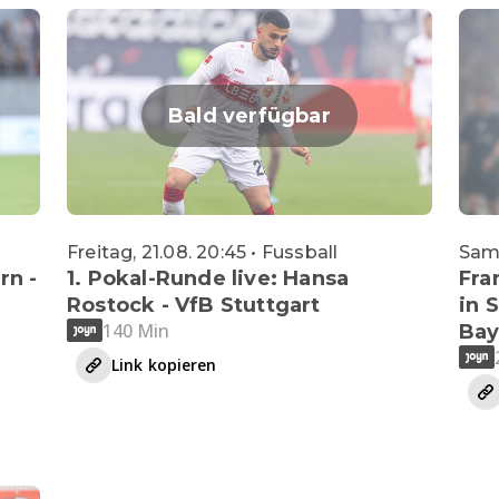
Bald verfügbar
Freitag, 21.08. 20:45 • Fussball
Sams
rn -
1. Pokal-Runde live: Hansa
Fra
Rostock - VfB Stuttgart
in 
140 Min
Bay
Link kopieren