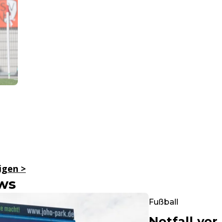
n
eigen
>
ews
Fußball
Notfall vor