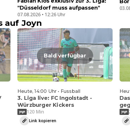
Fabian Klos exklusiv zur 3. Liga:
Bor
"Düsseldorf muss aufpassen"
03.0
07.08.2026 • 12:26 Uhr
s auf Joyn
Bald verfügbar
Heute, 14:00 Uhr • Fussball
Heut
V
3. Liga live: FC Ingolstadt -
Das
Würzburger Kickers
geg
120 Min
Link kopieren