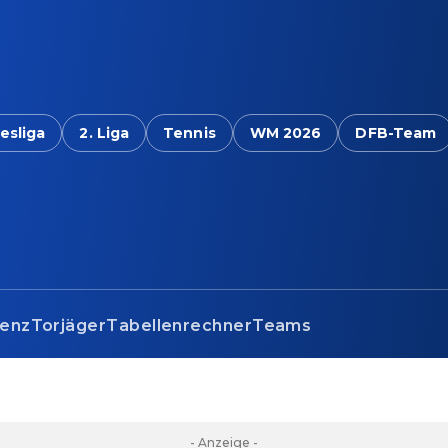
esliga
2. Liga
Tennis
WM 2026
DFB-Team
renz
Torjäger
Tabellenrechner
Teams
- Anzeige -