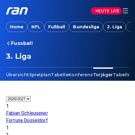
HEUTE LIVE
Home
NFL
Fußball
Bundesliga
2. Liga
T
Fussball
3. Liga - Torjäger
3. Liga
Übersicht
Spielplan
Tabelle
Konferenz
Torjäger
Tabellen
1
Fabian Schleusener
Fortuna Düsseldorf
1
1