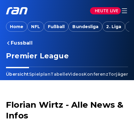
HEUTE LIVE
Home
NFL
Fußball
Bundesliga
2. Liga
T
Fussball
Premier League
Übersicht
Spielplan
Tabelle
Videos
Konferenz
Torjäger
Ta
Florian Wirtz - Alle News &
Infos