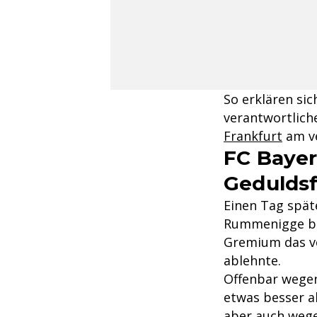
So erklären si
verantwortlic
Frankfurt
am v
FC Bayer
Gedulds
Einen Tag späte
Rummenigge bei
Gremium das vo
ablehnte.
Offenbar wegen
etwas besser al
aber auch wege