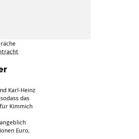
präche
ntracht
er
nd Karl-Heinz
 sodass das
 für Kimmich
 angeblich
lionen Euro,