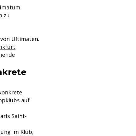
ltimatum
h zu
 von Ultimaten.
nkfurt
chende
nkrete
 konkrete
opklubs auf
aris Saint-
zung im Klub,