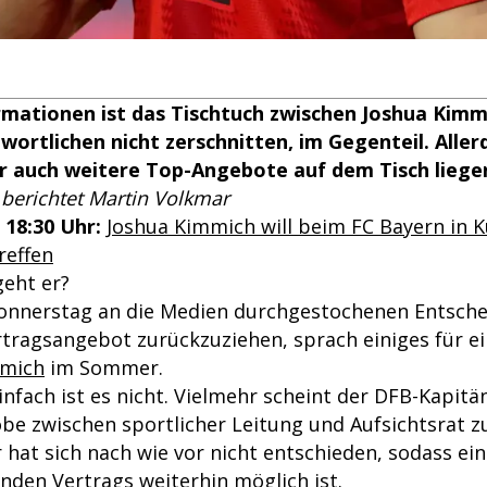
rmationen ist das Tischtuch zwischen Joshua Kimm
ortlichen nicht zerschnitten, im Gegenteil. Aller
r auch weitere Top-Angebote auf dem Tisch liege
berichtet Martin Volkmar
 18:30 Uhr:
Joshua Kimmich will beim FC Bayern in K
reffen
geht er?
onnerstag an die Medien durchgestochenen Entsche
rtragsangebot zurückzuziehen, sprach einiges für e
mmich
im Sommer.
nfach ist es nicht. Vielmehr scheint der DFB-Kapitä
be zwischen sportlicher Leitung und Aufsichtsrat zu
 hat sich nach wie vor nicht entschieden, sodass ei
nden Vertrags weiterhin möglich ist.