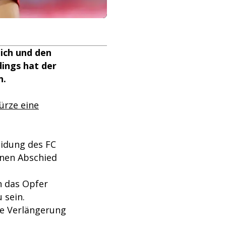
ich und den
dings hat der
n.
ürze eine
idung des FC
inen Abschied
n das Opfer
 sein.
ne Verlängerung