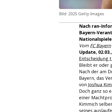
Bild: 2025 Getty Images
Nach ran-Info
Bayern-Verantw
Nationalspiele
Vom
FC Bayern
Update, 02.03.,
Entscheidung t
Bleibt er oder 
Nach der am D
Bayern, das Ve
von
Joshua Ki
Doch ganz so ei
einer Machtpro
Kimmich selber
seines auslaufe