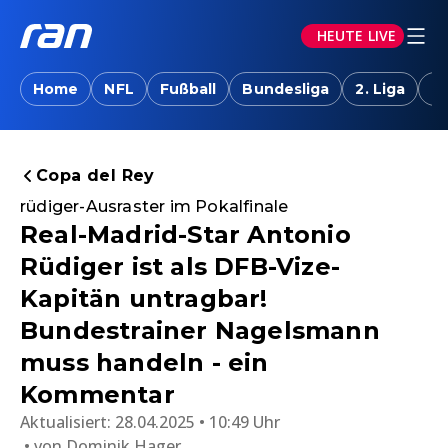
HEUTE LIVE
Home
NFL
Fußball
Bundesliga
2. Liga
T
Copa del Rey
rüdiger-Ausraster im Pokalfinale
Real-Madrid-Star Antonio
Rüdiger ist als DFB-Vize-
Kapitän untragbar!
Bundestrainer Nagelsmann
muss handeln - ein
Kommentar
Aktualisiert:
28.04.2025 • 10:49 Uhr
von
Dominik Hager