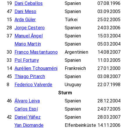
19
Dani Ceballos
Spanien
07.08.1996
47
Dani Meso
Spanien
03.09.2005
15
Arda Güler
Türkei
25.02.2005
28
Jorge Cestero
Spanien
24.03.2006
37
Manuel Ángel
Spanien
15.03.2004
Mario Martín
Spanien
05.03.2004
30
Franco Mastantuono
Argentinien
14.08.2007
33
Pol Fortuny
Spanien
11.03.2005
14
Aurélien Tchouaméni
Frankreich
27.01.2000
45
Thiago Pitarch
Spanien
03.08.2007
8
Federico Valverde
Uruguay
22.07.1998
Sturm
46
Álvaro Leiva
Spanien
28.12.2004
Carlos Espí
Spanien
24.07.2005
42
Daniel Yáñez
Spanien
28.03.2007
Yan Diomande
Elfenbeinküste
14.11.2006