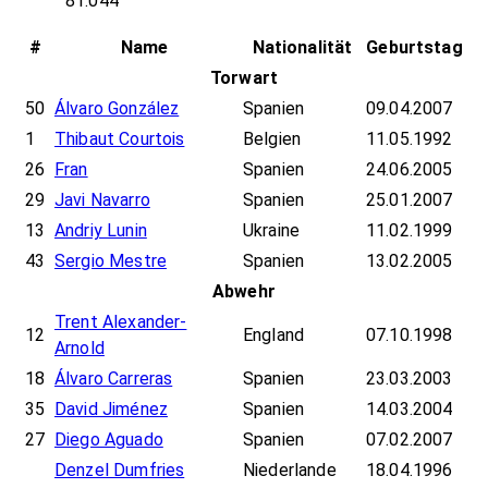
81.044
#
Name
Nationalität
Geburtstag
Torwart
50
Álvaro González
Spanien
09.04.2007
1
Thibaut Courtois
Belgien
11.05.1992
26
Fran
Spanien
24.06.2005
29
Javi Navarro
Spanien
25.01.2007
13
Andriy Lunin
Ukraine
11.02.1999
43
Sergio Mestre
Spanien
13.02.2005
Abwehr
Trent Alexander-
12
England
07.10.1998
Arnold
18
Álvaro Carreras
Spanien
23.03.2003
35
David Jiménez
Spanien
14.03.2004
27
Diego Aguado
Spanien
07.02.2007
Denzel Dumfries
Niederlande
18.04.1996