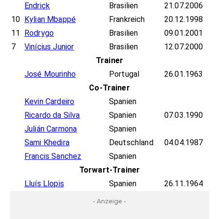
Endrick
Brasilien
21.07.2006
10
Kylian Mbappé
Frankreich
20.12.1998
11
Rodrygo
Brasilien
09.01.2001
7
Vinícius Junior
Brasilien
12.07.2000
Trainer
José Mourinho
Portugal
26.01.1963
Co-Trainer
Kevin Cardeiro
Spanien
Ricardo da Silva
Spanien
07.03.1990
Julián Carmona
Spanien
Sami Khedira
Deutschland
04.04.1987
Francis Sanchez
Spanien
Torwart-Trainer
Lluís Llopis
Spanien
26.11.1964
- Anzeige -