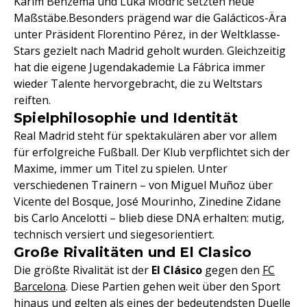
Karim Benzema und Luka Modrić setzten neue
Maßstäbe.Besonders prägend war die Galácticos-Ära
unter Präsident Florentino Pérez, in der Weltklasse-
Stars gezielt nach Madrid geholt wurden. Gleichzeitig
hat die eigene Jugendakademie La Fábrica immer
wieder Talente hervorgebracht, die zu Weltstars
reiften.
Spielphilosophie und Identität
Real Madrid steht für spektakulären aber vor allem
für erfolgreiche Fußball. Der Klub verpflichtet sich der
Maxime, immer um Titel zu spielen. Unter
verschiedenen Trainern – von Miguel Muñoz über
Vicente del Bosque, José Mourinho, Zinedine Zidane
bis Carlo Ancelotti – blieb diese DNA erhalten: mutig,
technisch versiert und siegesorientiert.
Große Rivalitäten und El Clasico
Die größte Rivalität ist der
El Clásico
gegen den
FC
Barcelona
. Diese Partien gehen weit über den Sport
hinaus und gelten als eines der bedeutendsten Duelle