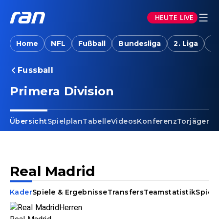
HEUTE LIVE
Home
NFL
Fußball
Bundesliga
2. Liga
T
Fussball
Primera Division
Übersicht
Spielplan
Tabelle
Videos
Konferenz
Torjäger
Ta
Real Madrid
Kader
Spiele & Ergebnisse
Transfers
Teamstatistik
Spiele