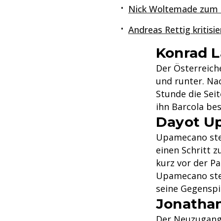
Nick Woltemade zum 
Andreas Rettig kritis
Konrad 
Der Österreiche
und runter. Na
Stunde die Seit
ihn Barcola bes
Dayot U
Upamecano steh
einen Schritt z
kurz vor der Pa
Upamecano steig
seine Gegenspie
Jonatha
Der Neuzugang s