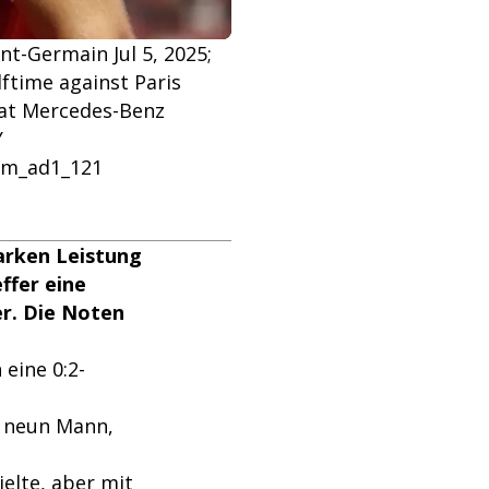
nt-Germain Jul 5, 2025;
lftime against Paris
 at Mercedes-Benz
Y
bm_ad1_121
arken Leistung
ffer eine
er. Die Noten
eine 0:2-
t neun Mann,
ielte, aber mit