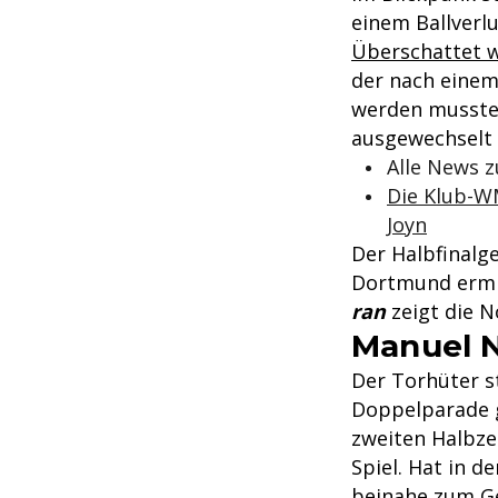
einem Ballverlu
Überschattet w
der nach einem
werden musste
ausgewechselt
Alle News 
Die Klub-WM
Joyn
Der Halbfinalg
Dortmund ermitt
ran
zeigt die N
Manuel 
Der Torhüter s
Doppelparade g
zweiten Halbze
Spiel. Hat in d
beinahe zum Ge