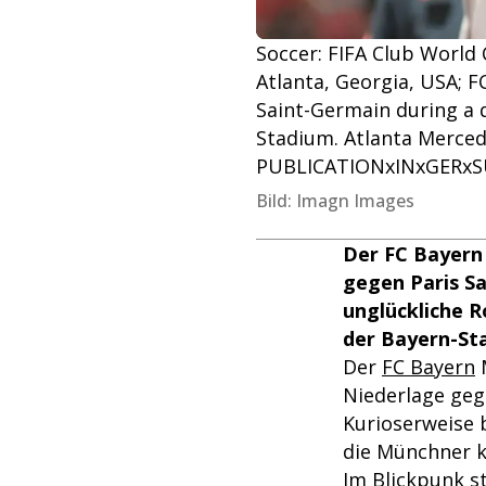
Soccer: FIFA Club World 
Atlanta, Georgia, USA; F
Saint-Germain during a 
Stadium. Atlanta Merce
PUBLICATIONxINxGERxSU
Bild: Imagn Images
Der FC Bayern
gegen Paris Sa
unglückliche R
der Bayern-Sta
Der
FC Bayern
M
Niederlage geg
Kurioserweise 
die Münchner k
Im Blickpunk 