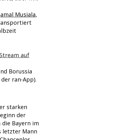
Jamal Musiala
,
ansportiert
lbzeit
 Stream auf
nd Borussia
 der ran-App).
er starken
Beginn der
a die Bayern im
ls letzter Mann
 Chancenlos