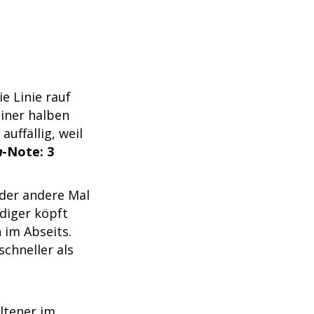
e Linie rauf
einer halben
auffällig, weil
n
-Note: 3
der andere Mal
idiger köpft
 im Abseits.
schneller als
eltener im