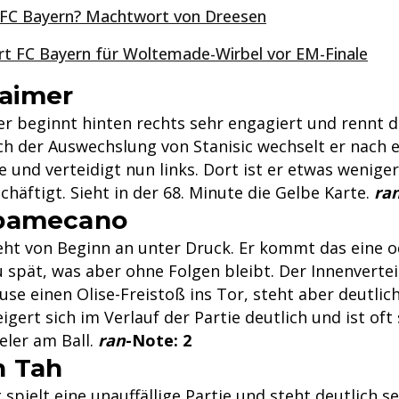
FC Bayern? Machtwort von Dreesen
iert FC Bayern für Woltemade-Wirbel vor EM-Finale
Laimer
r beginnt hinten rechts sehr engagiert und rennt di
ch der Auswechslung von Stanisic wechselt er nach 
e und verteidigt nun links. Dort ist er etwas weniger 
chäftigt. Sieht in der 68. Minute die Gelbe Karte.
ra
pamecano
t von Beginn an unter Druck. Er kommt das eine o
u spät, was aber ohne Folgen bleibt. Der Innenverte
use einen Olise-Freistoß ins Tor, steht aber deutlich
ert sich im Verlauf der Partie deutlich und ist oft 
ler am Ball.
ran
-Note: 2
n Tah
pielt eine unauffällige Partie und steht deutlich s