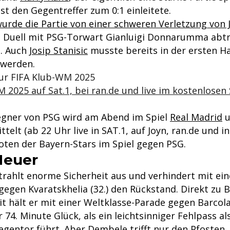
st den Gegentreffer zum 0:1 einleitete.
urde die Partie von einer schweren Verletzung von 
 Duell mit PSG-Torwart Gianluigi Donnarumma abtr
. Auch
Josip Stanisic
musste bereits in der ersten Ha
 werden.
zur FIFA Klub-WM 2025
 2025 auf Sat.1, bei ran.de und live im kostenlosen
egner von PSG wird am Abend im Spiel
Real Madrid
u
elt (ab 22 Uhr live in SAT.1, auf Joyn, ran.de und in
oten der Bayern-Stars im Spiel gegen PSG.
Neuer
trahlt enorme Sicherheit aus und verhindert mit ein
egen Kvaratskhelia (32.) den Rückstand. Direkt zu 
it hält er mit einer Weltklasse-Parade gegen Barcol
er 74. Minute Glück, als ein leichtsinniger Fehlpass a
gentor führt. Aber Dembele trifft nur den Pfosten.