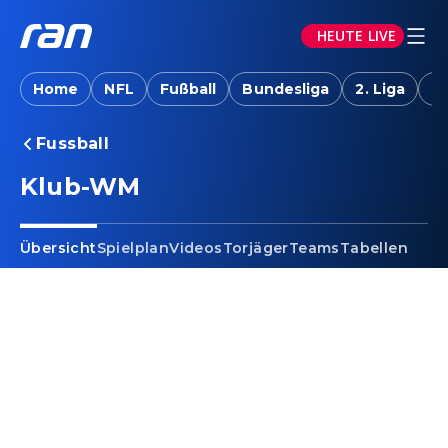
HEUTE LIVE
Home
NFL
Fußball
Bundesliga
2. Liga
T
Fussball
Klub-WM
Übersicht
Spielplan
Videos
Torjäger
Teams
Tabellen