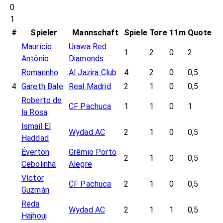
0
1
#
Spieler
Mannschaft
Spiele
Tore
11m
Quote
Maurício
Urawa Red
1
2
0
2
Antônio
Diamonds
Romarinho
Al Jazira Club
4
2
0
0,5
4
Gareth Bale
Real Madrid
2
1
0
0,5
Roberto de
CF Pachuca
1
1
0
1
la Rosa
Ismail El
Wydad AC
2
1
0
0,5
Haddad
Éverton
Grêmio Porto
2
1
0
0,5
Cebolinha
Alegre
Víctor
CF Pachuca
2
1
0
0,5
Guzmán
Reda
Wydad AC
2
1
1
0,5
Hajhouj