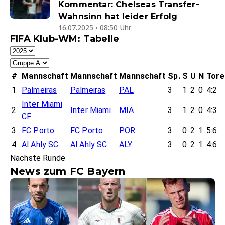
Kommentar: Chelseas Transfer-
Wahnsinn hat leider Erfolg
16.07.2025 • 08:50 Uhr
FIFA Klub-WM: Tabelle
#
Mannschaft
Mannschaft
Mannschaft
Sp.
S
U
N
Tore
1
Palmeiras
Palmeiras
PAL
3
1
2
0
4:2
Inter Miami
2
Inter Miami
MIA
3
1
2
0
4:3
CF
3
FC Porto
FC Porto
POR
3
0
2
1
5:6
4
Al Ahly SC
Al Ahly SC
ALY
3
0
2
1
4:6
Nächste Runde
News zum FC Bayern