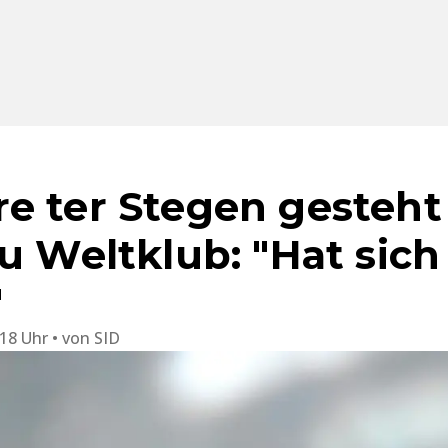
e ter Stegen gesteht
u Weltklub: "Hat sich
"
:18 Uhr
von
SID