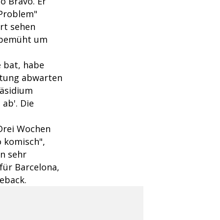
o Bravo. Er
 Problem"
ort sehen
r bemüht um
e bat, habe
eitung abwarten
räsidium
ab'. Die
"Drei Wochen
o komisch",
in sehr
 für Barcelona,
eback.