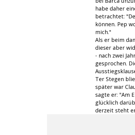
bei Barca unzu
habe daher ei
betrachtet: "De
können. Pep wo
mich."
Als er beim da
dieser aber wi
- nach zwei Jah
gesprochen. Die
Ausstiegsklause
Ter Stegen bli
später war Cla
sagte er: "Am 
glücklich darüb
derzeit steht 