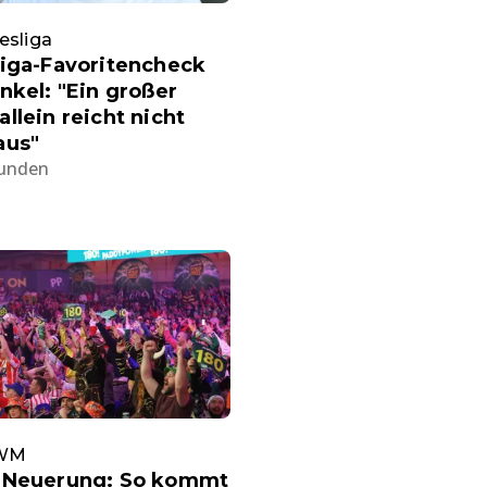
esliga
liga-Favoritencheck
nkel: "Ein großer
llein reicht nicht
aus"
tunden
-WM
 Neuerung: So kommt