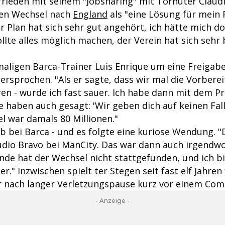
frieden mit seinem "Jobsharing" mit Torhüter Claudi
nen Wechsel nach
England
als "eine Lösung für mein
r Plan hat sich sehr gut angehört, ich hätte mich d
llte alles möglich machen, der Verein hat sich seh
maligen Barca-Trainer Luis Enrique um eine Freigab
dersprochen. "Als er sagte, dass wir mal die Vorber
ren - wurde ich fast sauer. Ich habe dann mit dem P
 haben auch gesagt: 'Wir geben dich auf keinen Fall 
l war damals 80 Millionen."
eb bei Barca - und es folgte eine kuriose Wendung. 
udio Bravo bei ManCity. Das war dann auch irgendw
Ende hat der Wechsel nicht stattgefunden, und ich b
er." Inzwischen spielt ter Stegen seit fast elf Jahren
er nach langer Verletzungspause kurz vor einem Com
- Anzeige -