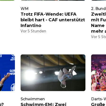
WM
2. Bund
Trotz FIFA-Wende: UEFA
Zweit
bleibt hart - CAF unterstützt
mit Fu
Infantino
Name a
Vor 5 Stunden
mehr 
Vor 5 S
Schwimmen
Darts
o?
Schwimm-EM: Zwei
Große