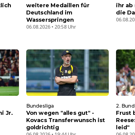
lich
weitere Medaillen für
ihr ab
Deutschland im
die D
06.08.20
Wasserspringen
06.08.2026 • 20:58 Uhr
Bundesliga
2. Bund
i Jr.
Von wegen "alles gut" -
Frust 
Kovacs Transferwunsch ist
Reese:
goldrichtig
leid"
06.08.2026 • 19:44 Uhr
06.08.20