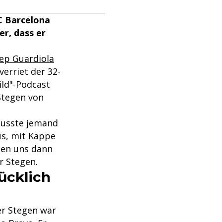
FC Barcelona
er, dass er
ep Guardiola
verriet der 32-
ild"-Podcast
Stegen von
 musste jemand
s, mit Kappe
ben uns dann
r Stegen.
ücklich
ter Stegen war