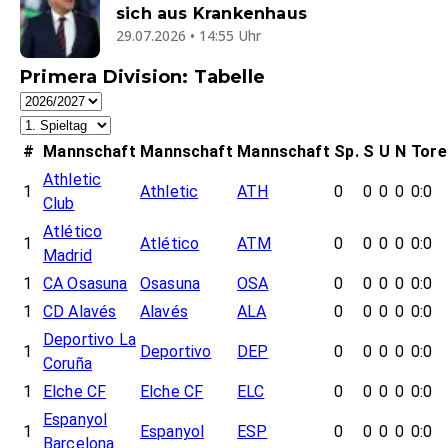
sich aus Krankenhaus
29.07.2026 • 14:55 Uhr
Primera Division: Tabelle
#
Mannschaft
Mannschaft
Mannschaft
Sp.
S
U
N
Tore
Athletic
1
Athletic
ATH
0
0
0
0
0:0
Club
Atlético
1
Atlético
ATM
0
0
0
0
0:0
Madrid
1
CA Osasuna
Osasuna
OSA
0
0
0
0
0:0
1
CD Alavés
Alavés
ALA
0
0
0
0
0:0
Deportivo La
1
Deportivo
DEP
0
0
0
0
0:0
Coruña
1
Elche CF
Elche CF
ELC
0
0
0
0
0:0
Espanyol
1
Espanyol
ESP
0
0
0
0
0:0
Barcelona