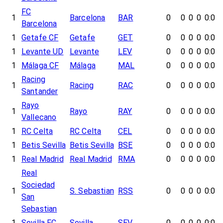
FC
1
Barcelona
BAR
0
0
0
0
0:0
Barcelona
1
Getafe CF
Getafe
GET
0
0
0
0
0:0
1
Levante UD
Levante
LEV
0
0
0
0
0:0
1
Málaga CF
Málaga
MAL
0
0
0
0
0:0
Racing
1
Racing
RAC
0
0
0
0
0:0
Santander
Rayo
1
Rayo
RAY
0
0
0
0
0:0
Vallecano
1
RC Celta
RC Celta
CEL
0
0
0
0
0:0
1
Betis Sevilla
Betis Sevilla
BSE
0
0
0
0
0:0
1
Real Madrid
Real Madrid
RMA
0
0
0
0
0:0
Real
Sociedad
1
S. Sebastian
RSS
0
0
0
0
0:0
San
Sebastian
1
Sevilla FC
Sevilla
SEV
0
0
0
0
0:0