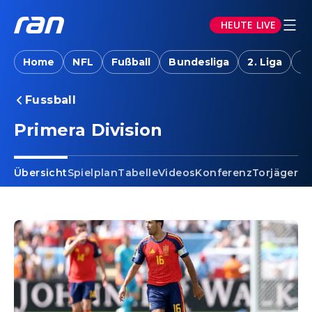
HEUTE LIVE
Home
NFL
Fußball
Bundesliga
2. Liga
T
Fussball
Primera Division
Übersicht
Spielplan
Tabelle
Videos
Konferenz
Torjäger
Ta