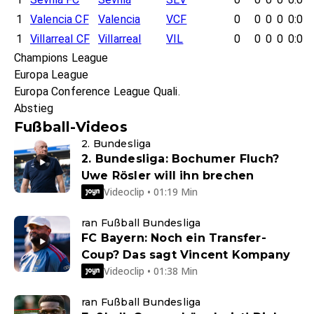
1
Valencia CF
Valencia
VCF
0
0
0
0
0:0
1
Villarreal CF
Villarreal
VIL
0
0
0
0
0:0
Champions League
Europa League
Europa Conference League Quali.
Abstieg
Fußball-Videos
2. Bundesliga
2. Bundesliga: Bochumer Fluch?
Uwe Rösler will ihn brechen
Videoclip • 01:19 Min
ran Fußball Bundesliga
FC Bayern: Noch ein Transfer-
Coup? Das sagt Vincent Kompany
Videoclip • 01:38 Min
ran Fußball Bundesliga