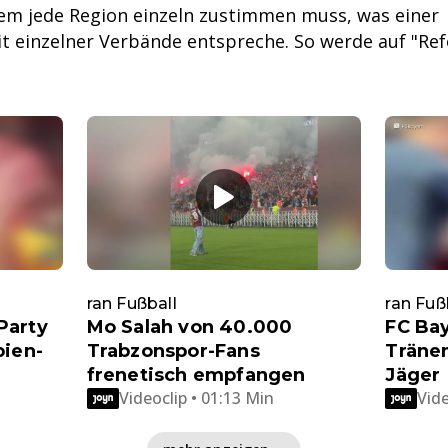
em jede Region einzeln zustimmen muss, was einer
t einzelner Verbände entspreche. So werde auf "Ref
ran Fußball
ran Fuß
Party
Mo Salah von 40.000
FC Bay
bien-
Trabzonspor-Fans
Träne
frenetisch empfangen
Jäger
Videoclip • 01:13 Min
Vide