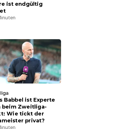
re ist endgültig
et
Minuten
liga
 Babbel ist Experte
n beim Zweitliga-
t: Wie tickt der
meister privat?
Minuten