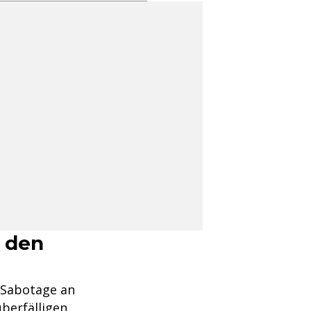
n den
"Sabotage an
berfälligen