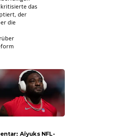
ritisierte das
tiert, der
er die
rüber
eform
ntar: Aiyuks NFL-