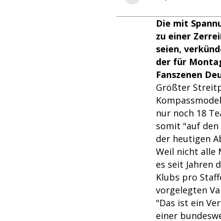
Die mit Spann
zu einer Zerre
seien, verkünd
der für Monta
Fanszenen Deu
Größter Streitp
Kompassmodell.
nur noch 18 Tea
somit "auf den
der heutigen A
Weil nicht alle
es seit Jahren
Klubs pro Staf
vorgelegten Va
"Das ist ein Ve
einer bundeswe