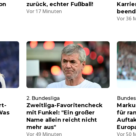
on
zurück, echter Fußball!
Karrie
Vor 17 Minuten
beend
Vor 36 
2. Bundesliga
Bundes
rt-
Zweitliga-Favoritencheck
Markus
 Was
mit Funkel: "Ein großer
für ra
Name allein reicht nicht
Auftak
mehr aus"
Europa
Vor 49 Minuten
Vor 50 