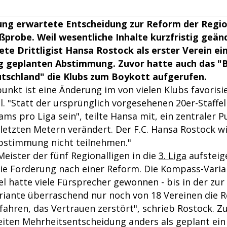
ung erwartete Entscheidung zur Reform der Regio
ißprobe. Weil wesentliche Inhalte kurzfristig geä
ete Drittligist Hansa Rostock als erster Verein e
g geplanten Abstimmung. Zuvor hatte auch das "B
tschland" die Klubs zum Boykott aufgerufen.
unkt ist eine Änderung im von vielen Klubs favorisi
 "Statt der ursprünglich vorgesehenen 20er-Staffel
ms pro Liga sein", teilte Hansa mit, ein zentraler 
 letzten Metern verändert. Der F.C. Hansa Rostock w
bstimmung nicht teilnehmen."
 Meister der fünf Regionalligen in die
3. Liga
aufsteig
 die Forderung nach einer Reform. Die Kompass-Varia
fel hatte viele Fürsprecher gewonnen - bis in der z
riante überraschend nur noch von 18 Vereinen die R
rfahren, das Vertrauen zerstört", schrieb Rostock. 
iten Mehrheitsentscheidung anders als geplant ei