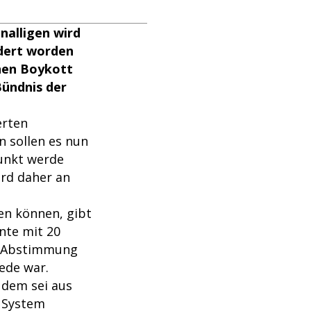
nalligen wird
ndert worden
inen Boykott
ündnis der
erten
n sollen es nun
Punkt werde
ird daher an
en können, gibt
nte mit 20
ur Abstimmung
ede war.
Zudem sei aus
n System