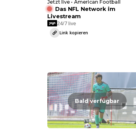
Jetzt live • American Football
Das NFL Network im
Livestream
24/7 live
Link kopieren
Bald verfügbar