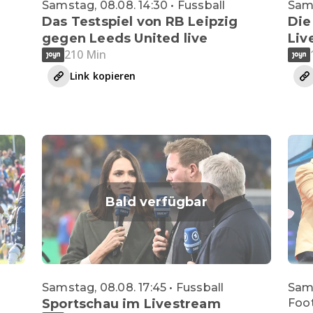
Samstag, 08.08. 14:30 • Fussball
Sams
Das Testspiel von RB Leipzig
Die
gegen Leeds United live
Liv
210 Min
Link kopieren
Bald verfügbar
Samstag, 08.08. 17:45 • Fussball
Sams
Sportschau im Livestream
Foot