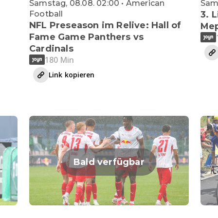
Samstag, 08.08. 02:00 • American
Sams
Football
3. 
NFL Preseason im Relive: Hall of
Me
Fame Game Panthers vs
Cardinals
180 Min
Link kopieren
Bald verfügbar