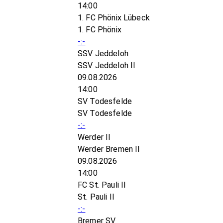
14:00
1. FC Phönix Lübeck
1. FC Phönix
-:-
SSV Jeddeloh
SSV Jeddeloh II
09.08.2026
14:00
SV Todesfelde
SV Todesfelde
-:-
Werder II
Werder Bremen II
09.08.2026
14:00
FC St. Pauli II
St. Pauli II
-:-
Bremer SV