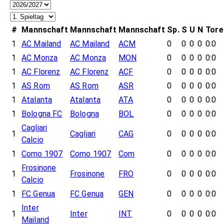
#
Mannschaft
Mannschaft
Mannschaft
Sp.
S
U
N
Tore
1
AC Mailand
AC Mailand
ACM
0
0
0
0
0:0
1
AC Monza
AC Monza
MON
0
0
0
0
0:0
1
AC Florenz
AC Florenz
ACF
0
0
0
0
0:0
1
AS Rom
AS Rom
ASR
0
0
0
0
0:0
1
Atalanta
Atalanta
ATA
0
0
0
0
0:0
1
Bologna FC
Bologna
BOL
0
0
0
0
0:0
Cagliari
1
Cagliari
CAG
0
0
0
0
0:0
Calcio
1
Como 1907
Como 1907
Com
0
0
0
0
0:0
Frosinone
1
Frosinone
FRO
0
0
0
0
0:0
Calcio
1
FC Genua
FC Genua
GEN
0
0
0
0
0:0
Inter
1
Inter
INT
0
0
0
0
0:0
Mailand