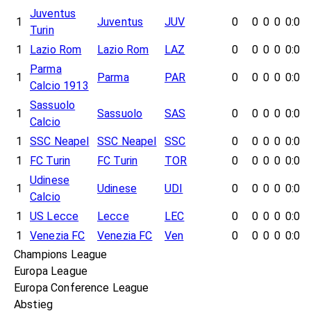
Juventus
1
Juventus
JUV
0
0
0
0
0:0
Turin
1
Lazio Rom
Lazio Rom
LAZ
0
0
0
0
0:0
Parma
1
Parma
PAR
0
0
0
0
0:0
Calcio 1913
Sassuolo
1
Sassuolo
SAS
0
0
0
0
0:0
Calcio
1
SSC Neapel
SSC Neapel
SSC
0
0
0
0
0:0
1
FC Turin
FC Turin
TOR
0
0
0
0
0:0
Udinese
1
Udinese
UDI
0
0
0
0
0:0
Calcio
1
US Lecce
Lecce
LEC
0
0
0
0
0:0
1
Venezia FC
Venezia FC
Ven
0
0
0
0
0:0
Champions League
Europa League
Europa Conference League
Abstieg