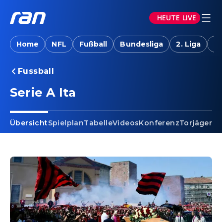
HEUTE LIVE
Home
NFL
Fußball
Bundesliga
2. Liga
T
Fussball
Serie A Ita
Übersicht
Spielplan
Tabelle
Videos
Konferenz
Torjäger
Ta