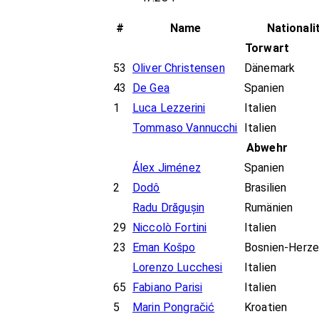
#
Name
Nationali
Torwart
53
Oliver Christensen
Dänemark
43
De Gea
Spanien
1
Luca Lezzerini
Italien
Tommaso Vannucchi
Italien
Abwehr
Álex Jiménez
Spanien
2
Dodô
Brasilien
Radu Drăgușin
Rumänien
29
Niccolò Fortini
Italien
23
Eman Košpo
Bosnien-Herz
Lorenzo Lucchesi
Italien
65
Fabiano Parisi
Italien
5
Marin Pongračić
Kroatien