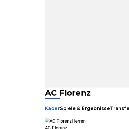
AC Florenz
Kader
Spiele & Ergebnisse
Transf
AC Florenz