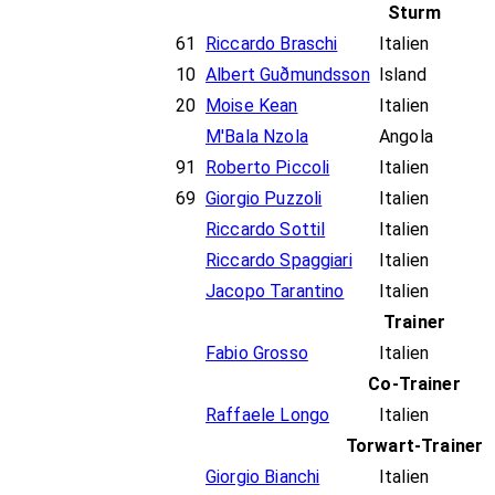
Sturm
61
Riccardo Braschi
Italien
10
Albert Guðmundsson
Island
20
Moise Kean
Italien
M'Bala Nzola
Angola
91
Roberto Piccoli
Italien
69
Giorgio Puzzoli
Italien
Riccardo Sottil
Italien
Riccardo Spaggiari
Italien
Jacopo Tarantino
Italien
Trainer
Fabio Grosso
Italien
Co-Trainer
Raffaele Longo
Italien
Torwart-Trainer
Giorgio Bianchi
Italien