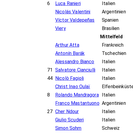
6
Luca Ranieri
Italien
Nicolás Valentini
Argentinien
Víctor Valdepeñas
Spanien
Viery
Brasilien
Mittelfeld
Arthur Atta
Frankreich
Antonín Barák
Tschechien
Alessandro Bianco
Italien
71
Salvatore Cianciulli
Italien
44
Nicolò Fagioli
Italien
Christ Inao Oulaï
Elfenbeinküst
8
Rolando Mandragora
Italien
Franco Mastantuono
Argentinien
27
Cher Ndour
Italien
Giulio Scuderi
Italien
Simon Sohm
Schweiz