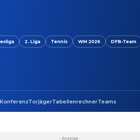
esliga
2. Liga
Tennis
WM 2026
DFB-Team
s
Konferenz
Torjäger
Tabellenrechner
Teams
- Anzeige -