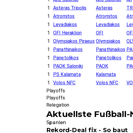
1
Asteras Tripolis
Asteras
TR
1
Atromitos
Atromitos
At
1
Levadiakos
Levadiakos
Le
1
OFI Heraklion
OFI
OF
1
Olympiakos Piraeus
Olympiakos
OL
1
Panathinaikos
Panathinaikos
PA
1
Panetolikos
Panetolikos
Pa
1
PAOK Saloniki
PAOK
PA
1
PS Kalamata
Kalamata
1
Volos NFC
Volos NFC
VO
Playoffs
Playoffs
Relegation
Aktuellste Fußball
Spanien
Rekord-Deal fix - So baut