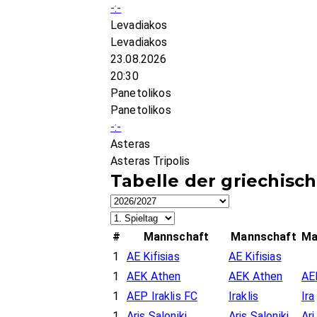
-:-
Levadiakos
Levadiakos
23.08.2026
20:30
Panetolikos
Panetolikos
-:-
Asteras
Asteras Tripolis
Tabelle der griechisc
#
Mannschaft
Mannschaft
Ma
1
AE Kifisias
AE Kifisias
1
AEK Athen
AEK Athen
AE
1
AEP Iraklis FC
Iraklis
Ira
1
Aris Saloniki
Aris Saloniki
Ari