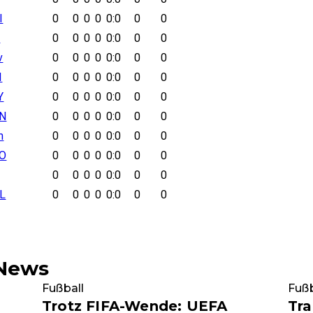
I
0
0
0
0
0:0
0
0
r
0
0
0
0
0:0
0
0
v
0
0
0
0
0:0
0
0
I
0
0
0
0
0:0
0
0
Y
0
0
0
0
0:0
0
0
N
0
0
0
0
0:0
0
0
n
0
0
0
0
0:0
0
0
O
0
0
0
0
0:0
0
0
0
0
0
0
0:0
0
0
L
0
0
0
0
0:0
0
0
-News
Fußball
Fußb
Trotz FIFA-Wende: UEFA
Tra