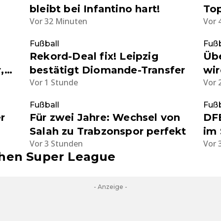
bleibt bei Infantino hart!
Top
Vor 32 Minuten
Vor 
Wu
Fußball
Fußb
Rekord-Deal fix! Leipzig
Übe
,
bestätigt Diomande-Transfer
wir
Vor 1 Stunde
Vor 
die
Ur
Fußball
Fußb
r
Für zwei Jahre: Wechsel von
DFB
Salah zu Trabzonspor perfekt
im 
Vor 3 Stunden
Vor 
it
und
chen Super League
Aus
Üb
- Anzeige -