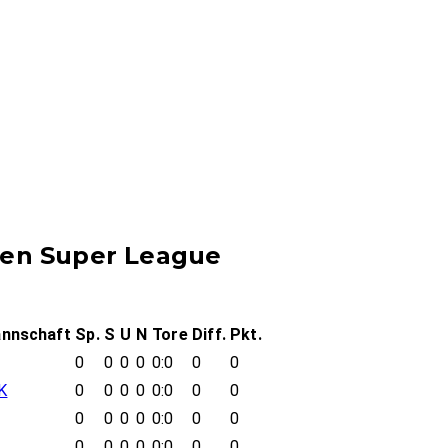
hen Super League
nnschaft
Sp.
S
U
N
Tore
Diff.
Pkt.
0
0
0
0
0:0
0
0
K
0
0
0
0
0:0
0
0
0
0
0
0
0:0
0
0
0
0
0
0
0:0
0
0