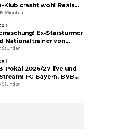
-Klub crasht wohl Reals
49 Minuten
nschwechsel
all
rraschung! Ex-Starstürmer
d Nationaltrainer von
2 Stunden
uguay
all
-Pokal 2026/27 live und
Stream: FC Bayern, BVB
3 Stunden
 Co. - Alle Infos zu
losung, Spielplan und
ertragungen