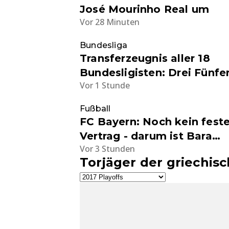
José Mourinho Real um
Vor 28 Minuten
Bundesliga
Transferzeugnis aller 18
Bundesligisten: Drei Fünfer
Vor 1 Stunde
FC Bayern verpasst knapp 
Bestnote
Fußball
FC Bayern: Noch kein feste
Vertrag - darum ist Bara
Vor 3 Stunden
Sapoko Ndiaye trotzdem m
Torjäger der griechis
dabei