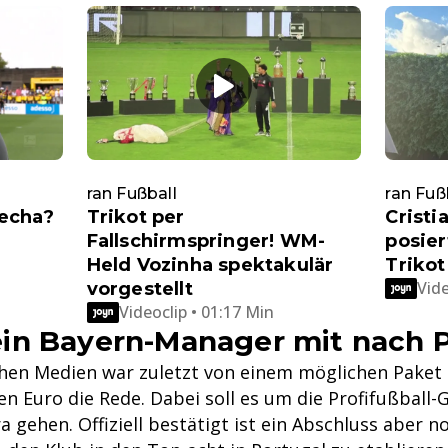
ran Fußball
ran Fuß
echa?
Trikot per
Cristi
Fallschirmspringer! WM-
posie
Held Vozinha spektakulär
Trikot
Vide
vorgestellt
Videoclip • 01:17 Min
in Bayern-Manager mit nach P
chen Medien war zuletzt von einem möglichen Paket
en Euro die Rede. Dabei soll es um die Profifußball-
 gehen. Offiziell bestätigt ist ein Abschluss aber no