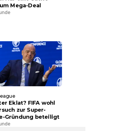
 zum Mega-Deal
tunde
League
er Eklat? FIFA wohl
such zur Super-
e-Gründung beteiligt
tunde