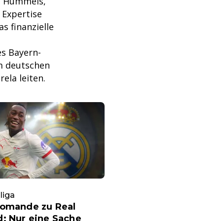
n. Hummels,
 Expertise
as finanzielle
es Bayern-
m deutschen
ela leiten.
liga
iomande zu Real
: Nur eine Sache