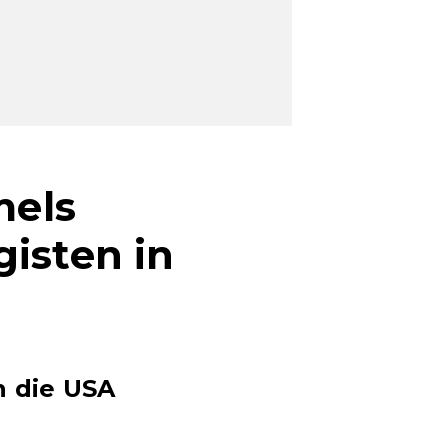
mels
isten in
n die USA