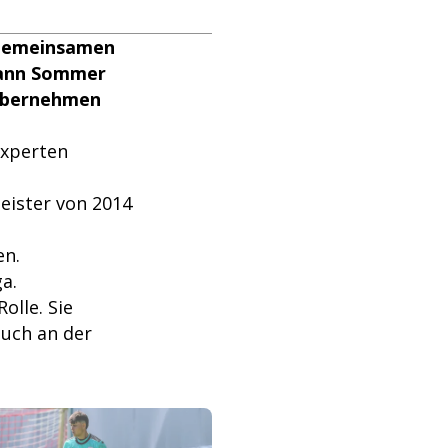
 gemeinsamen
Yann Sommer
 übernehmen
Experten
eister von 2014
en.
a.
olle. Sie
auch an der