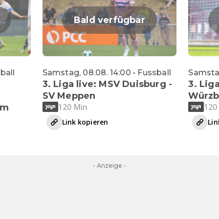
Bald verfügbar
sball
Samstag, 08.08. 14:00 • Fussball
Samstag
3. Liga live: MSV Duisburg -
3. Liga
SV Meppen
Würzb
120 Min
120
im
Link kopieren
Lin
- Anzeige -