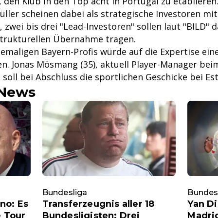
in, den Klub in den Top acht in Portugal zu etabliere
ler scheinen dabei als strategische Investoren mit
, zwei bis drei "Lead-Investoren" sollen laut "BILD" d
 strukturellen Übernahme tragen.
hemaligen Bayern-Profis würde auf die Expertise ein
n. Jonas Mösmang (35), aktuell Player-Manager bei
soll bei Abschluss die sportlichen Geschicke bei Estr
-News
Bundesliga
Bundes
no: Es
Transferzeugnis aller 18
Yan D
e Tour
Bundesligisten: Drei
Madrid