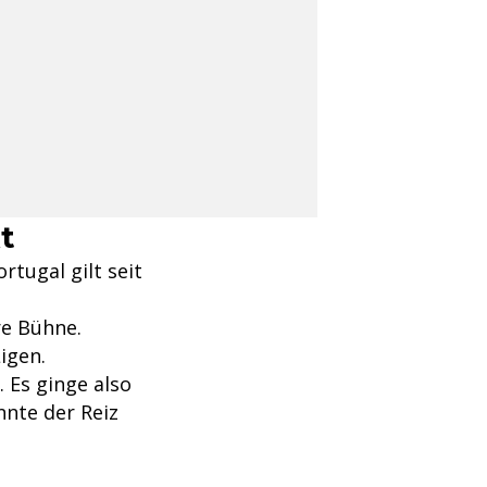
t
rtugal gilt seit
re Bühne.
igen.
 Es ginge also
nnte der Reiz